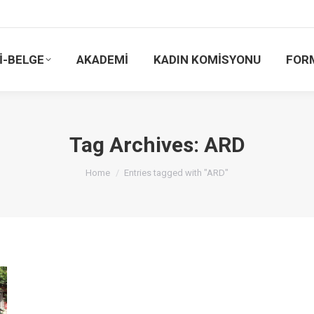
İ-BELGE
AKADEMİ
KADIN KOMİSYONU
FOR
Tag Archives:
ARD
You are here:
Home
Entries tagged with "ARD"