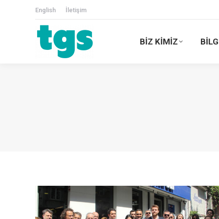
English
İletişim
BİZ KİMİZ
BİLG