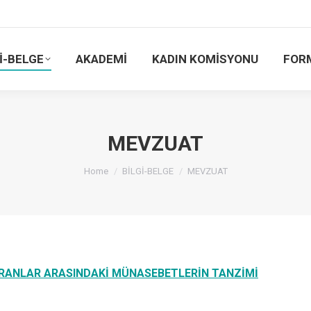
İ-BELGE
AKADEMİ
KADIN KOMİSYONU
FOR
MEVZUAT
You are here:
Home
BİLGİ-BELGE
MEVZUAT
IRANLAR ARASINDAKİ MÜNASEBETLERİN TANZİMİ