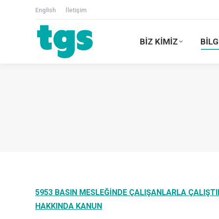
English
İletişim
BİZ KİMİZ
BİLG
5953
BASIN MESLEĞİNDE ÇALIŞANLARLA ÇALIŞT
HAKKINDA KANUN