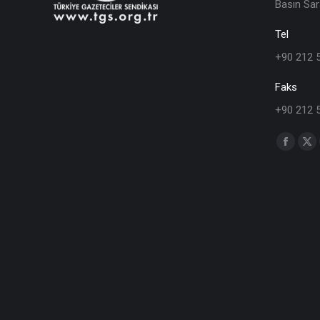
Basın Sar
Tel
+90 212 
Faks
+90 212 
Find us o