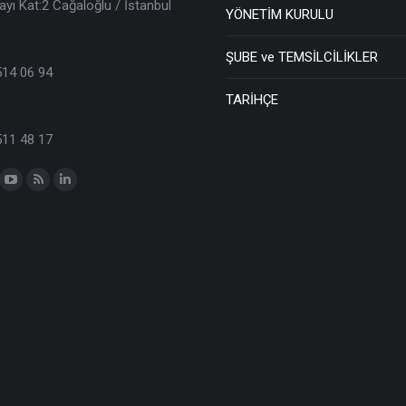
ayı Kat:2 Cağaloğlu / İstanbul
YÖNETİM KURULU
ŞUBE ve TEMSİLCİLİKLER
514 06 94
TARİHÇE
511 48 17
n: