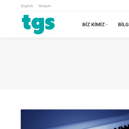
English
İletişim
BİZ KİMİZ
BİLG