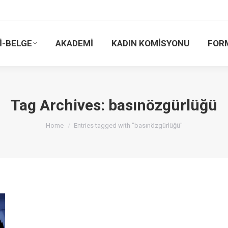
İ-BELGE
AKADEMİ
KADIN KOMİSYONU
FOR
Tag Archives:
basınözgürlüğü
You are here:
Home
Entries tagged with "basınözgürlüğü"