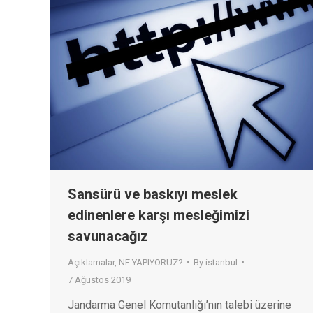
Sansürü ve baskıyı meslek
edinenlere karşı mesleğimizi
savunacağız
Açıklamalar
,
NE YAPIYORUZ?
By
istanbul
7 Ağustos 2019
Jandarma Genel Komutanlığı’nın talebi üzerine