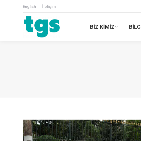
English
İletişim
BİZ KİMİZ
BİLG