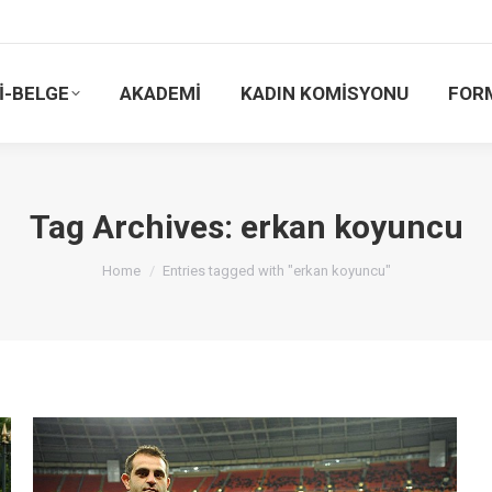
İ-BELGE
AKADEMİ
KADIN KOMİSYONU
FOR
Tag Archives:
erkan koyuncu
You are here:
Home
Entries tagged with "erkan koyuncu"