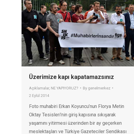
Üzerimize kapı kapatamazsınız
Açıklamalar
,
NE YAPIYORUZ?
By
genelmerkez
2 Eylül 2014
Foto muhabiri Erkan Koyuncu’nun Florya Metin
Oktay Tesisleri’nin giriş kapısına sıkışarak
yaşamını yitirmesi üzerinden bir ay geçerken
meslektaşları ve Türkiye Gazeteciler Sendikası