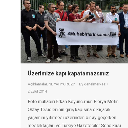
Üzerimize kapı kapatamazsınız
Açıklamalar
,
NE YAPIYORUZ?
By
genelmerkez
2 Eylül 2014
Foto muhabiri Erkan Koyuncu’nun Florya Metin
Oktay Tesisleri’nin giriş kapısına sıkışarak
yaşamını yitirmesi üzerinden bir ay geçerken
meslektaşları ve Türkiye Gazeteciler Sendikası