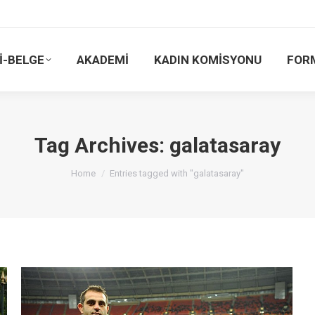
İ-BELGE
AKADEMİ
KADIN KOMİSYONU
FOR
Tag Archives:
galatasaray
You are here:
Home
Entries tagged with "galatasaray"