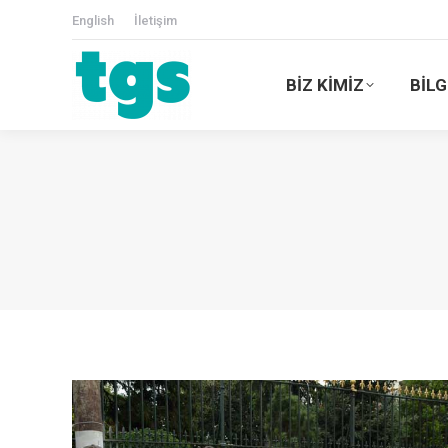
English
İletişim
BİZ KİMİZ
BİLG