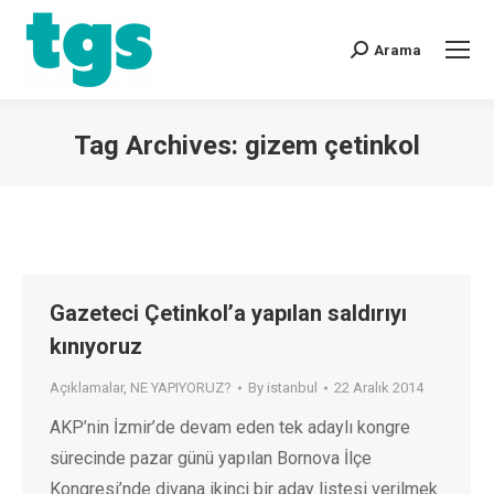
Arama
Tag Archives:
gizem çetinkol
You are here:
Gazeteci Çetinkol’a yapılan saldırıyı
kınıyoruz
Açıklamalar
,
NE YAPIYORUZ?
By
istanbul
22 Aralık 2014
AKP’nin İzmir’de devam eden tek adaylı kongre
sürecinde pazar günü yapılan Bornova İlçe
Kongresi’nde divana ikinci bir aday listesi verilmek