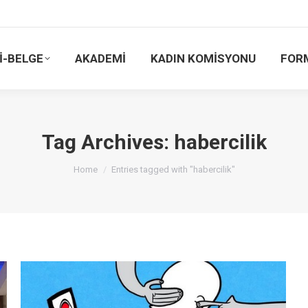
İ-BELGE
AKADEMİ
KADIN KOMİSYONU
FOR
Tag Archives:
habercilik
You are here:
Home
Entries tagged with "habercilik"