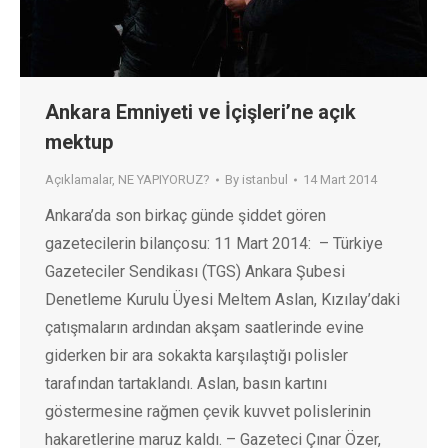
Ankara Emniyeti ve İçişleri’ne açık
mektup
Açıklamalar
,
NE YAPIYORUZ?
By
istanbul
14 Mart 2014
Ankara’da son birkaç günde şiddet gören
gazetecilerin bilançosu: 11 Mart 2014: – Türkiye
Gazeteciler Sendikası (TGS) Ankara Şubesi
Denetleme Kurulu Üyesi Meltem Aslan, Kızılay’daki
çatışmaların ardından akşam saatlerinde evine
giderken bir ara sokakta karşılaştığı polisler
tarafından tartaklandı. Aslan, basın kartını
göstermesine rağmen çevik kuvvet polislerinin
hakaretlerine maruz kaldı. – Gazeteci Çınar Özer,