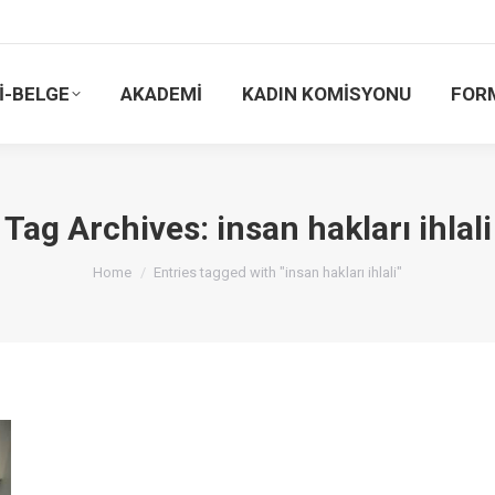
İ-BELGE
AKADEMİ
KADIN KOMİSYONU
FOR
Tag Archives:
insan hakları ihlali
You are here:
Home
Entries tagged with "insan hakları ihlali"