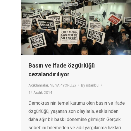
Basın ve ifade özgürlüğü
cezalandırılıyor
Açıklamalar
,
NE YAPIYORUZ?
By
istanbul
14 Aralık 2014
Demokrasinin temel kurumu olan basın ve ifade
özgürlüğü, yaşanan son olaylarla, eskisinden
daha ağır bir baskı dönemine girmiştir. Gerçek
sebebini bilemeden ve adil yargılanma hakları