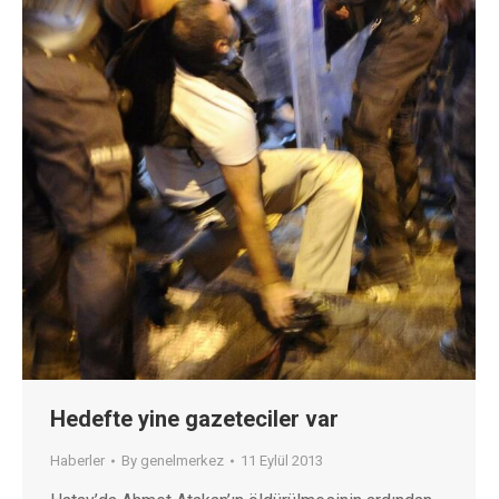
Hedefte yine gazeteciler var
Haberler
By
genelmerkez
11 Eylül 2013