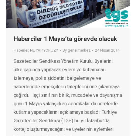
Haberciler 1 Mayıs’ta görevde olacak
Haberler
,
NE YAPIYORUZ?
By
genelmerkez
24 Nisan 2014
Gazeteciler Sendikası Yönetim Kurulu, üyelerini
ülke çapında yapılacak eylem ve kutlamaları
izlemeye, polis şiddetini belgelemeye ve
haberlerinde emekçilerin taleplerini öne çıkarmaya
çağırdı. İşçi sınıfının birlik, mücadele ve dayanışma
günü 1 Mayıs yaklaşırken sendikalar da nerelerde
kutlama yapacaklarını açıklamaya başladı. Türkiye
Gazeteciler Sendikası (TGS) bu yıl İstanbul’da
kortej oluşturmayacağını ve üyelerinin eylemleri