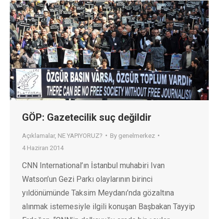
GÖP: Gazetecilik suç değildir
Açıklamalar
,
NE YAPIYORUZ?
By
genelmerkez
4 Haziran 2014
CNN International’ın İstanbul muhabiri Ivan
Watson’un Gezi Parkı olaylarının birinci
yıldönümünde Taksim Meydanı’nda gözaltına
alınmak istemesiyle ilgili konuşan Başbakan Tayyip