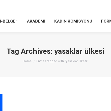
İ-BELGE
AKADEMİ
KADIN KOMİSYONU
FOR
Tag Archives:
yasaklar ülkesi
You are here:
Home
Entries tagged with "yasaklar ülkesi"