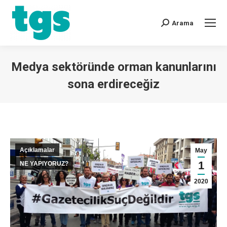
Arama
Medya sektöründe orman kanunlarını
sona erdireceğiz
You are here:
Açıklamalar
May
1
NE YAPIYORUZ?
2020