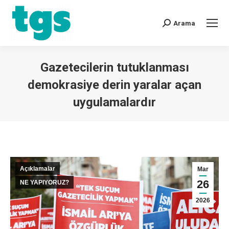
Arama
Gazetecilerin tutuklanması
demokrasiye derin yaralar açan
uygulamalardır
You are here:
Açıklamalar
Mar
26
NE YAPIYORUZ?
2026