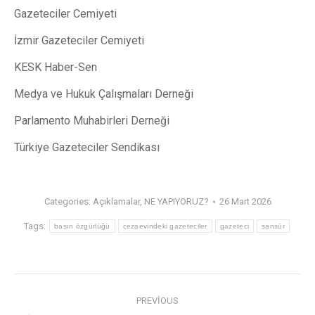
Gazeteciler Cemiyeti
İzmir Gazeteciler Cemiyeti
KESK Haber-Sen
Medya ve Hukuk Çalışmaları Derneği
Parlamento Muhabirleri Derneği
Türkiye Gazeteciler Sendikası
Categories:
Açıklamalar
,
NE YAPIYORUZ?
26 Mart 2026
Tags:
basın özgürlüğü
cezaevindeki gazeteciler
gazeteci
sansür
PREVIOUS