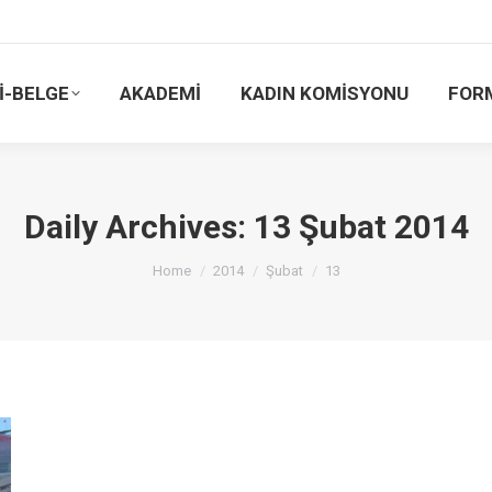
İ-BELGE
AKADEMİ
KADIN KOMİSYONU
FOR
Daily Archives:
13 Şubat 2014
You are here:
Home
2014
Şubat
13