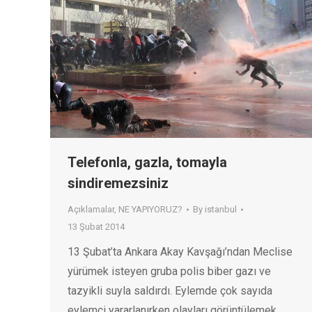
Telefonla, gazla, tomayla
sindiremezsiniz
Açıklamalar
,
NE YAPIYORUZ?
By
istanbul
13 Şubat 2014
13 Şubat’ta Ankara Akay Kavşağı’ndan Meclise
yürümek isteyen gruba polis biber gazı ve
tazyikli suyla saldırdı. Eylemde çok sayıda
eylemci yararlanırken olayları görüntülemek