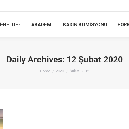
İ-BELGE
AKADEMİ
KADIN KOMİSYONU
FOR
Daily Archives:
12 Şubat 2020
You are here:
Home
2020
Şubat
12