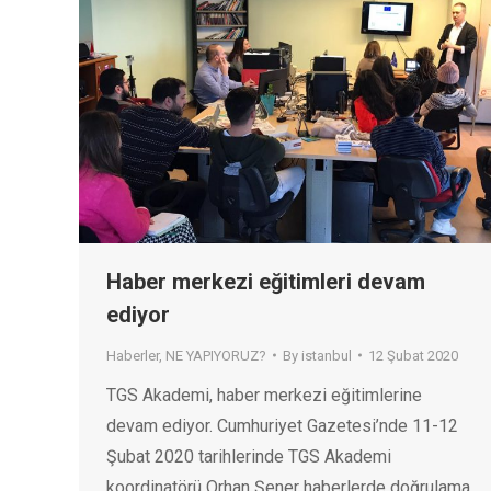
Haber merkezi eğitimleri devam
ediyor
Haberler
,
NE YAPIYORUZ?
By
istanbul
12 Şubat 2020
TGS Akademi, haber merkezi eğitimlerine
devam ediyor. Cumhuriyet Gazetesi’nde 11-12
Şubat 2020 tarihlerinde TGS Akademi
koordinatörü Orhan Şener haberlerde doğrulama,