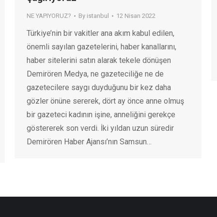
NE YAPIYORUZ?
By
istanbul
12 Nisan 2022
Türkiye’nin bir vakitler ana akım kabul edilen,
önemli sayılan gazetelerini, haber kanallarını,
haber sitelerini satın alarak tekele dönüşen
Demirören Medya, ne gazeteciliğe ne de
gazetecilere saygı duyduğunu bir kez daha
gözler önüne sererek, dört ay önce anne olmuş
bir gazeteci kadının işine, anneliğini gerekçe
göstererek son verdi. İki yıldan uzun süredir
Demirören Haber Ajansı’nın Samsun…