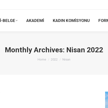
İ-BELGE
AKADEMİ
KADIN KOMİSYONU
FOR
Monthly Archives:
Nisan 2022
You are here:
Home
2022
Nisan