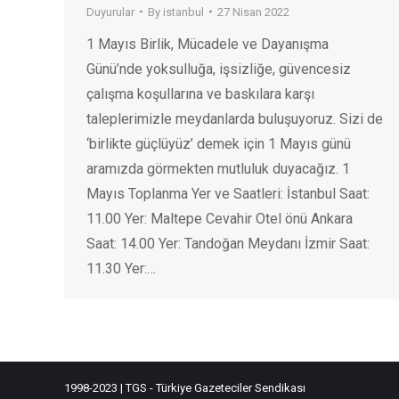
Duyurular
By
istanbul
27 Nisan 2022
1 Mayıs Birlik, Mücadele ve Dayanışma
Günü’nde yoksulluğa, işsizliğe, güvencesiz
çalışma koşullarına ve baskılara karşı
taleplerimizle meydanlarda buluşuyoruz. Sizi de
‘birlikte güçlüyüz’ demek için 1 Mayıs günü
aramızda görmekten mutluluk duyacağız. 1
Mayıs Toplanma Yer ve Saatleri: İstanbul Saat:
11.00 Yer: Maltepe Cevahir Otel önü Ankara
Saat: 14.00 Yer: Tandoğan Meydanı İzmir Saat:
11.30 Yer:…
1998-2023 | TGS - Türkiye Gazeteciler Sendikası