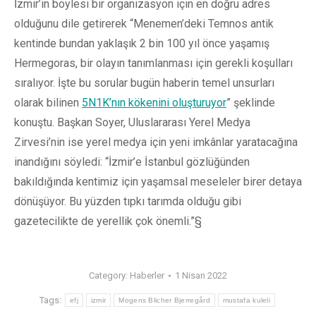
İzmir’in böylesi bir organizasyon için en doğru adres
olduğunu dile getirerek “Menemen’deki Temnos antik
kentinde bundan yaklaşık 2 bin 100 yıl önce yaşamış
Hermegoras, bir olayın tanımlanması için gerekli koşulları
sıralıyor. İşte bu sorular bugün haberin temel unsurları
olarak bilinen
5N1K’nın kökenini oluşturuyor
” şeklinde
konuştu. Başkan Soyer, Uluslararası Yerel Medya
Zirvesi’nin ise yerel medya için yeni imkânlar yaratacağına
inandığını söyledi: “İzmir’e İstanbul gözlüğünden
bakıldığında kentimiz için yaşamsal meseleler birer detaya
dönüşüyor. Bu yüzden tıpkı tarımda olduğu gibi
gazetecilikte de yerellik çok önemli.”§
Category:
Haberler
1 Nisan 2022
Tags:
efj
izmir
Mogens Blicher Bjerregård
mustafa kuleli