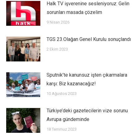
Halk TV işverenine sesleniyoruz: Gelin
sorunları masada çözelim
9 Nisan 2026
TGS 23.Olağan Genel Kurulu sonuçlandı
2 Ekim 2023
Sputnik’te kanunsuz işten çıkarmalara
karşı: Biz kazanacağız!
10 Ağustos 2023
Türkiye’deki gazetecilerin vize sorunu
Avrupa gündeminde
18 Temmuz 2023