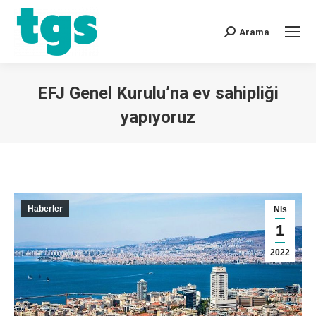
Arama
EFJ Genel Kurulu’na ev sahipliği
yapıyoruz
You are here:
Haberler
Nis
1
2022