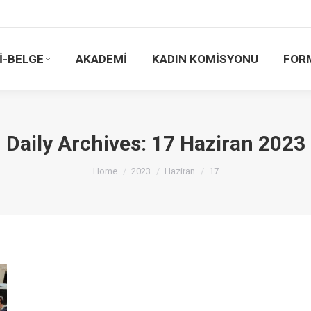
İ-BELGE
AKADEMİ
KADIN KOMİSYONU
FOR
Daily Archives:
17 Haziran 2023
You are here:
Home
2023
Haziran
17