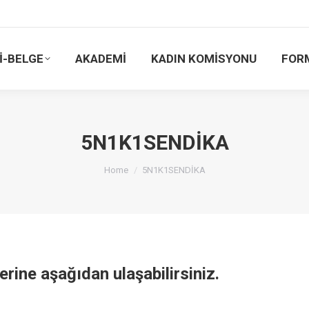
İ-BELGE
AKADEMİ
KADIN KOMİSYONU
FOR
5N1K1SENDİKA
You are here:
Home
5N1K1SENDİKA
ne aşağıdan ulaşabilirsiniz.