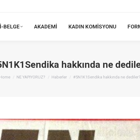
İ-BELGE
AKADEMİ
KADIN KOMİSYONU
FOR
5N1K1Sendika hakkında ne dedile
You are here:
Home
NE YAPIYORUZ?
Haberler
#5N1K1Sendika hakkında ne dediler