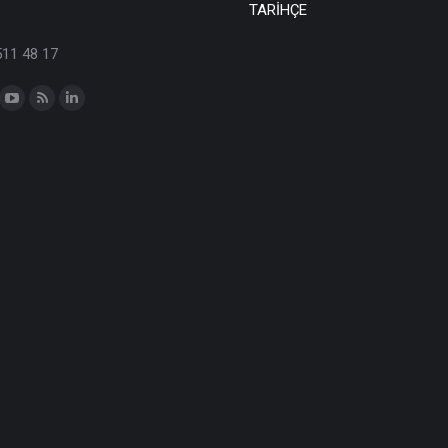
TARİHÇE
511 48 17
n: