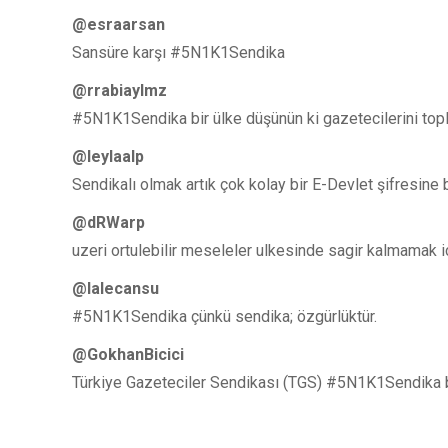
@esraarsan
Sansüre karşı #5N1K1Sendika
@rrabiaylmz
#5N1K1Sendika bir ülke düşünün ki gazetecilerini topl
@leylaalp
Sendikalı olmak artık çok kolay bir E-Devlet şifresin
@dRWarp
uzeri ortulebilir meseleler ulkesinde sagir kalmamak
@lalecansu
#5N1K1Sendika çünkü sendika; özgürlüktür.
‏@GokhanBicici
Türkiye Gazeteciler Sendikası (TGS) #5N1K1Sendika baş