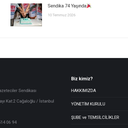
Sendika 74 Yaşında
10 Temmuz 2026
Biz kimiz?
azeteciler Sendikası
HAKKIMIZDA
ayı Kat:2 Cağaloğlu / İstanbul
YÖNETİM KURULU
ŞUBE ve TEMSİLCİLİKLER
514 06 94