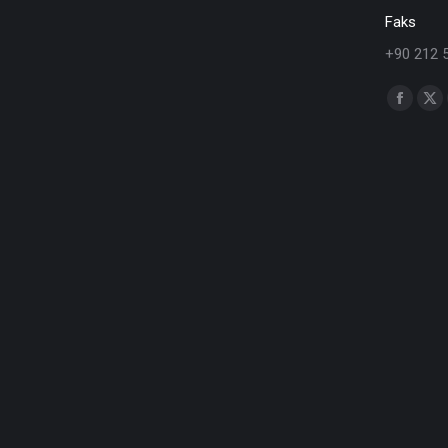
Faks
+90 212 
Find us o