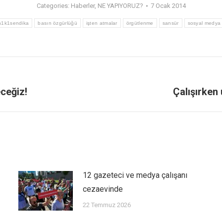
Categories:
Haberler
,
NE YAPIYORUZ?
7 Ocak 2014
n1k1sendika
basın özgürlüğü
işten atmalar
örgütlenme
sansür
sosyal medya
ceğiz!
Çalışırken
12 gazeteci ve medya çalışanı
cezaevinde
22 Temmuz 2026