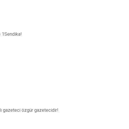
e 1Sendika!
ı gazeteci özgür gazetecidir!