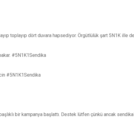
ayıp toplayıp dört duvara hapsediyor. Örgütlülük şart 5N1K ille d
e bakar. #5N1K1Sendika
 icin #5N1K1Sendika
lıklı bir kampanya başlattı. Destek lütfen çünkü ancak sendikal