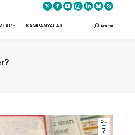
MLAR
KAMPANYALAR
Arama
r?
?
Oca
7