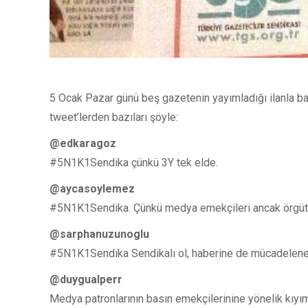
5 Ocak Pazar günü beş gazetenin yayımladığı ilanla b
tweet’lerden bazıları şöyle:
‏@edkaragoz
#5N1K1Sendika çünkü 3Y tek elde.
@aycasoylemez
#5N1K1Sendika. Çünkü medya emekçileri ancak örgüt
@sarphanuzunoglu
#5N1K1Sendika Sendikalı ol, haberine de mücadelene 
@duygualperr
Medya patronlarının basın emekçilerinine yönelik kıy