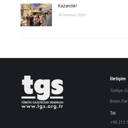
Kazandık!
18 Temmuz 2026
İletişim
Türkiye G
Basın Sar
Tel
+90 212 