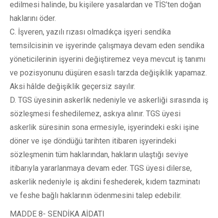
edilmesi halinde, bu kişilere yasalardan ve TİS’ten doğan
haklarını öder.
C. İşveren, yazılı rızası olmadıkça işyeri sendika
temsilcisinin ve işyerinde çalışmaya devam eden sendika
yöneticilerinin işyerini değiştiremez veya mevcut iş tanımı
ve pozisyonunu düşüren esaslı tarzda değişiklik yapamaz.
Aksi hâlde değişiklik geçersiz sayılır.
D. TGS üyesinin askerlik nedeniyle ve askerliği sırasında iş
sözleşmesi feshedilemez, askıya alınır. TGS üyesi
askerlik süresinin sona ermesiyle, işyerindeki eski işine
döner ve işe döndüğü tarihten itibaren işyerindeki
sözleşmenin tüm haklarından, hakların ulaştığı seviye
itibarıyla yararlanmaya devam eder. TGS üyesi dilerse,
askerlik nedeniyle iş akdini feshederek, kıdem tazminatı
ve feshe bağlı haklarının ödenmesini talep edebilir.
MADDE 8- SENDİKA AİDATI