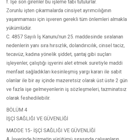
f. İşe son girenler bu işleme tabi tutulurlar.
Zorunlu işten çıkarmalarda cinsiyet ayrımcılığının
yaşanmaması için işveren gerekli tüm önlemleri almakla
yükümlüdür.
C. 4857 Sayılı İş Kanunu’nun 25. maddesinde sıralanan
nedenlerin yanı sıra hırsızlık, dolandırıcılık, cinsel taciz,
tecavüz, kadına yönelik şiddet, şantaj gibi suçları
işleyenler, çalıştığı işyerini alet etmek suretiyle maddi
menfaat sağladıkları kesinleşmiş yargı kararı ile sabit
olanlar ile bir ay içinde mazeretsiz olarak üst üste 2 gün
ve fazla işe gelmeyenlerin iş sözleşmeleri, tazminatsız
olarak feshedilebilir.
BÖLÜM 4
İŞÇİ SAĞLIĞI VE GÜVENLİĞİ
MADDE 15- İŞÇİ SAĞLIĞI VE GÜVENLİĞİ
A. İşyerinde hizmetin yürütümü sırasında çalışanların