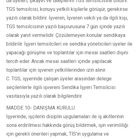
da üyeleri, şikâyet ve taleplerini TGS temsilcisine bildirir.
TGS temsilcisi, konuyu yetkili kişilerle görüşür, gerekirse
yazılı olarak bildirir. İşveren, İşveren vekili ya da ilgili kişi,
TGS temsilcisinin yazılı başvurusuna 7 gün içinde yazılı
olarak yanıt vermelidir. Çözülemeyen konular sendikaya
bildirilir. İşyeri temsilcileri ve sendika yöneticileri üyeler ile
yapacağı görüşme ve toplantılar için mesai saatleri dışını
tercih eder. Ancak mesai saatleri içinde yapılacak
toplantılar için işveren yetkililerinden izin alınır.
C. TGS, işyerinde çalışan üyeler arasından delege
seçilenlerle ilgili işvereni Sendika İşyeri Temsilcisi
vasıtasıyla yazılı olarak bilgilendirir.
MADDE 10- DANIŞMA KURULU
İşyerinde, işçilerin disiplin uygulamaları ile iş akitlerinin
sona erdirilmesi hakkında görüş bildirmek, işin verimliliği
için gerekli önerileri yapmak, TİS’in uygulama ve