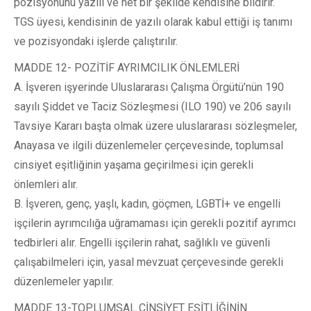
pozisyonunu yazılı ve net bir şekilde kendisine bildirir.
TGS üyesi, kendisinin de yazılı olarak kabul ettiği iş tanımı
ve pozisyondaki işlerde çalıştırılır.
MADDE 12- POZİTİF AYRIMCILIK ÖNLEMLERİ
A. İşveren işyerinde Uluslararası Çalışma Örgütü’nün 190
sayılı Şiddet ve Taciz Sözleşmesi (ILO 190) ve 206 sayılı
Tavsiye Kararı başta olmak üzere uluslararası sözleşmeler,
Anayasa ve ilgili düzenlemeler çerçevesinde, toplumsal
cinsiyet eşitliğinin yaşama geçirilmesi için gerekli
önlemleri alır.
B. İşveren, genç, yaşlı, kadın, göçmen, LGBTİ+ ve engelli
işçilerin ayrımcılığa uğramaması için gerekli pozitif ayrımcı
tedbirleri alır. Engelli işçilerin rahat, sağlıklı ve güvenli
çalışabilmeleri için, yasal mevzuat çerçevesinde gerekli
düzenlemeler yapılır.
MADDE 13-TOPLUMSAL CİNSİYET EŞİTLİĞİNİN