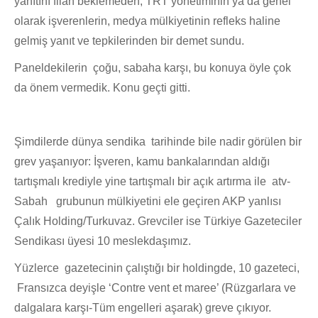
yanıtını filan beklemeden, TRT yönetiminin ya da genel
olarak işverenlerin, medya mülkiyetinin refleks haline
gelmiş yanıt ve tepkilerinden bir demet sundu.
Paneldekilerin çoğu, sabaha karşı, bu konuya öyle çok
da önem vermedik. Konu geçti gitti.
Şimdilerde dünya sendika tarihinde bile nadir görülen bir
grev yaşanıyor: İşveren, kamu bankalarından aldığı
tartışmalı krediyle yine tartışmalı bir açık artırma ile atv-
Sabah grubunun mülkiyetini ele geçiren AKP yanlısı
Çalık Holding/Turkuvaz. Grevciler ise Türkiye Gazeteciler
Sendikası üyesi 10 meslekdaşımız.
Yüzlerce gazetecinin çalıştığı bir holdingde, 10 gazeteci,
Fransızca deyişle ‘Contre vent et maree’ (Rüzgarlara ve
dalgalara karşı-Tüm engelleri aşarak) greve çıkıyor.