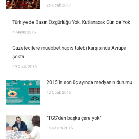
25 Ocak 2017
Türkiye’de Basın Özgürlüğü Yok, Kutlanacak Gün de Yok
4 Mayıs 2016
Gazetecilere müebbet hapis talebi karşısında Avrupa
şokta
29 Ocak 2016
2015’in son üç ayında medyanın durumu
12 Ocak 2016
“TGS’den başka çare yok”
16 Kasım 2015