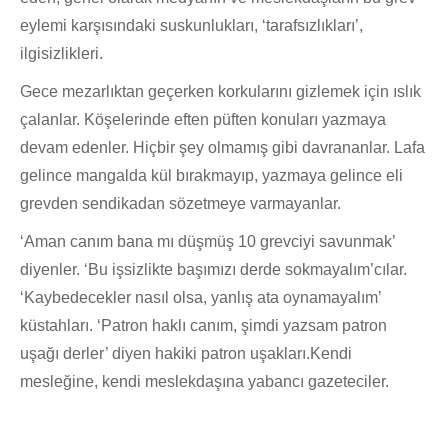
eylemi karşısındaki suskunlukları, ‘tarafsızlıkları’,
ilgisizlikleri.
Gece mezarlıktan geçerken korkularını gizlemek için ıslık
çalanlar. Köşelerinde eften püften konuları yazmaya
devam edenler. Hiçbir şey olmamış gibi davrananlar. Lafa
gelince mangalda kül bırakmayıp, yazmaya gelince eli
grevden sendikadan sözetmeye varmayanlar.
‘Aman canım bana mı düşmüş 10 grevciyi savunmak’
diyenler. ‘Bu işsizlikte başımızı derde sokmayalım’cılar.
‘Kaybedecekler nasıl olsa, yanlış ata oynamayalım’
küstahları. ‘Patron haklı canım, şimdi yazsam patron
uşağı derler’ diyen hakiki patron uşakları.Kendi
mesleğine, kendi meslekdaşına yabancı gazeteciler.