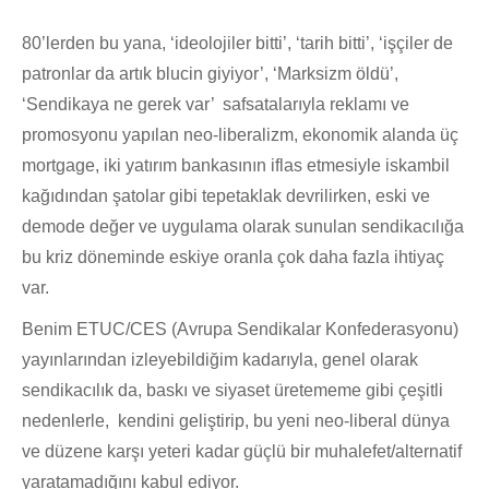
80’lerden bu yana, ‘ideolojiler bitti’, ‘tarih bitti’, ‘işçiler de
patronlar da artık blucin giyiyor’, ‘Marksizm öldü’,
‘Sendikaya ne gerek var’ safsatalarıyla reklamı ve
promosyonu yapılan neo-liberalizm, ekonomik alanda üç
mortgage, iki yatırım bankasının iflas etmesiyle iskambil
kağıdından şatolar gibi tepetaklak devrilirken, eski ve
demode değer ve uygulama olarak sunulan sendikacılığa
bu kriz döneminde eskiye oranla çok daha fazla ihtiyaç
var.
Benim ETUC/CES (Avrupa Sendikalar Konfederasyonu)
yayınlarından izleyebildiğim kadarıyla, genel olarak
sendikacılık da, baskı ve siyaset üretememe gibi çeşitli
nedenlerle, kendini geliştirip, bu yeni neo-liberal dünya
ve düzene karşı yeteri kadar güçlü bir muhalefet/alternatif
yaratamadığını kabul ediyor.