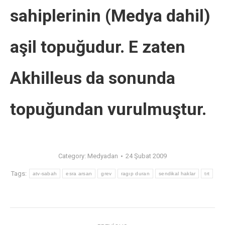
sahiplerinin (Medya dahil)
aşil topuğudur. E zaten
Akhilleus da sonunda
topuğundan vurulmuştur.
Category:
Medyadan
24 Şubat 2009
Tags:
atv-sabah
esra arsan
grev
ragıp duran
sendikal haklar
trt