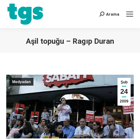
Arama
Aşil topuğu – Ragıp Duran
You are here:
Medyadan
Şub
24
2009