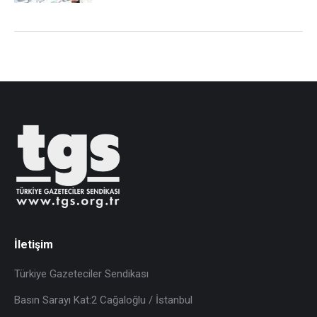
İletişim
Türkiye Gazeteciler Sendikası
Basın Sarayı Kat:2 Cağaloğlu / İstanbul