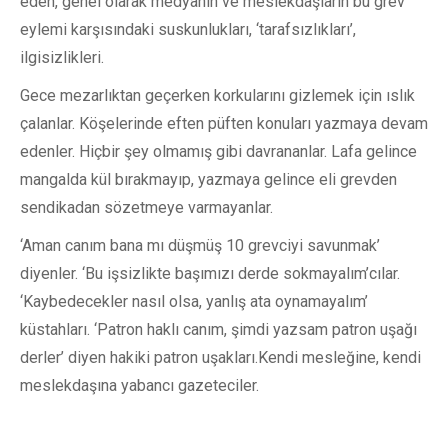
eden, genel olarak medyanın ve meslekdaşların bu grev
eylemi karşısındaki suskunlukları, ‘tarafsızlıkları’,
ilgisizlikleri.
Gece mezarlıktan geçerken korkularını gizlemek için ıslık
çalanlar. Köşelerinde eften püften konuları yazmaya devam
edenler. Hiçbir şey olmamış gibi davrananlar. Lafa gelince
mangalda kül bırakmayıp, yazmaya gelince eli grevden
sendikadan sözetmeye varmayanlar.
‘Aman canım bana mı düşmüş 10 grevciyi savunmak’
diyenler. ‘Bu işsizlikte başımızı derde sokmayalım’cılar.
‘Kaybedecekler nasıl olsa, yanlış ata oynamayalım’
küstahları. ‘Patron haklı canım, şimdi yazsam patron uşağı
derler’ diyen hakiki patron uşakları.Kendi mesleğine, kendi
meslekdaşına yabancı gazeteciler.