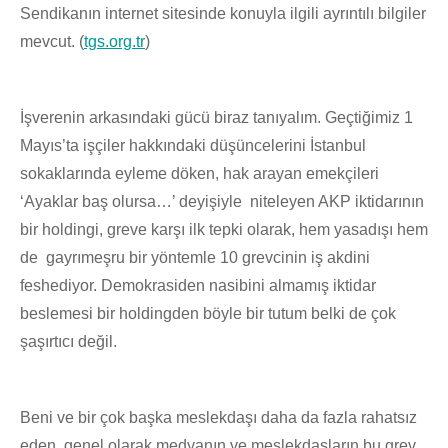
Sendikanın internet sitesinde konuyla ilgili ayrıntılı bilgiler
mevcut. (
tgs.org.tr
)
İşverenin arkasındaki gücü biraz tanıyalım. Geçtiğimiz 1
Mayıs’ta işçiler hakkındaki düşüncelerini İstanbul
sokaklarında eyleme döken, hak arayan emekçileri
‘Ayaklar baş olursa…’ deyişiyle niteleyen AKP iktidarının
bir holdingi, greve karşı ilk tepki olarak, hem yasadışı hem
de gayrımeşru bir yöntemle 10 grevcinin iş akdini
feshediyor. Demokrasiden nasibini almamış iktidar
beslemesi bir holdingden böyle bir tutum belki de çok
şaşırtıcı değil.
Beni ve bir çok başka meslekdaşı daha da fazla rahatsız
eden, genel olarak medyanın ve meslekdaşların bu grev