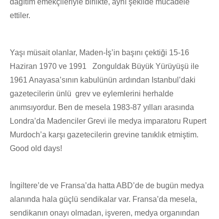
dağıtım emekçileriyle birlikte, aynı şekilde mücadele
ettiler.
Yaşı müsait olanlar, Maden-İş’in başını çektiği 15-16
Haziran 1970 ve 1991 Zonguldak Büyük Yürüyüşü ile
1961 Anayasa’sının kabulünün ardından Istanbul’daki
gazetecilerin ünlü grev ve eylemlerini herhalde
anımsıyordur. Ben de mesela 1983-87 yılları arasında
Londra’da Madenciler Grevi ile medya imparatoru Rupert
Murdoch’a karşı gazetecilerin grevine tanıklık etmiştim.
Good old days!
İngiltere’de ve Fransa’da hatta ABD’de de bugün medya
alanında hala güçlü sendikalar var. Fransa’da mesela,
sendikanın onayı olmadan, işveren, medya organından