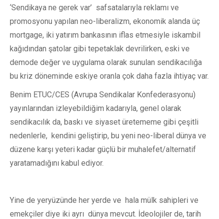
‘Sendikaya ne gerek var’ safsatalarıyla reklamı ve
promosyonu yapılan neo-liberalizm, ekonomik alanda üç
mortgage, iki yatırım bankasının iflas etmesiyle iskambil
kağıdından şatolar gibi tepetaklak devrilirken, eski ve
demode değer ve uygulama olarak sunulan sendikacılığa
bu kriz döneminde eskiye oranla çok daha fazla ihtiyaç var.
Benim ETUC/CES (Avrupa Sendikalar Konfederasyonu)
yayınlarından izleyebildiğim kadarıyla, genel olarak
sendikacılık da, baskı ve siyaset üretememe gibi çeşitli
nedenlerle, kendini geliştirip, bu yeni neo-liberal dünya ve
düzene karşı yeteri kadar güçlü bir muhalefet/alternatif
yaratamadığını kabul ediyor.
Yine de yeryüzünde her yerde ve hala mülk sahipleri ve
emekçiler diye iki ayrı dünya mevcut. İdeolojiler de, tarih