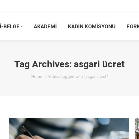
İ-BELGE
AKADEMİ
KADIN KOMİSYONU
FOR
Tag Archives:
asgari ücret
You are here:
Home
Entries tagged with "asgari ücret"