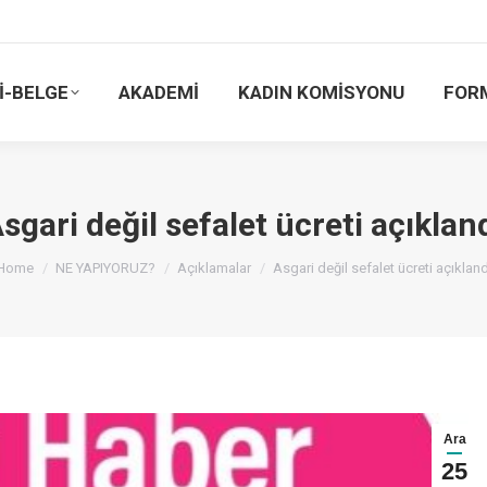
İ-BELGE
AKADEMİ
KADIN KOMİSYONU
FOR
sgari değil sefalet ücreti açıklan
You are here:
Home
NE YAPIYORUZ?
Açıklamalar
Asgari değil sefalet ücreti açıkland
Ara
25