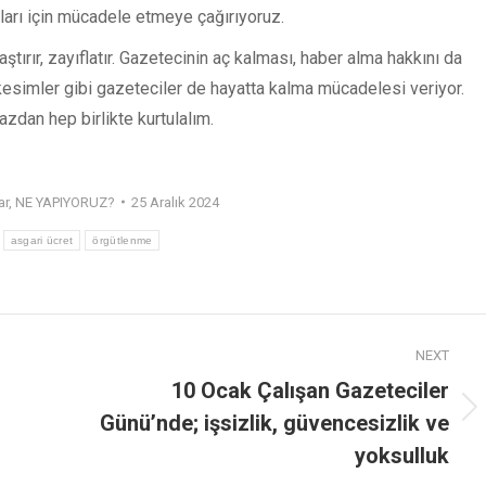
ları için mücadele etmeye çağırıyoruz.
tırır, zayıflatır. Gazetecinin aç kalması, haber alma hakkını da
 kesimler gibi gazeteciler de hayatta kalma mücadelesi veriyor.
dan hep birlikte kurtulalım.
ar
,
NE YAPIYORUZ?
25 Aralık 2024
asgari ücret
örgütlenme
NEXT
10 Ocak Çalışan Gazeteciler
Günü’nde; işsizlik, güvencesizlik ve
yoksulluk