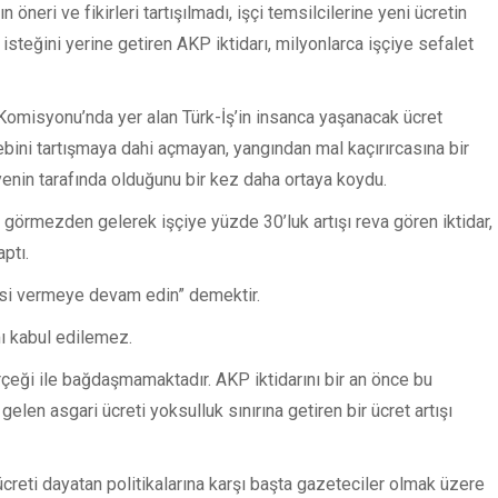
öneri ve fikirleri tartışılmadı, işçi temsilcilerine yeni ücretin
isteğini yerine getiren AKP iktidarı, milyonlarca işçiye sefalet
t Komisyonu’nda yer alan Türk-İş’in insanca yaşanacak ücret
ebini tartışmaya dahi açmayan, yangından mal kaçırırcasına bir
enin tarafında olduğunu bir kez daha ortaya koydu.
 görmezden gelerek işçiye yüzde 30’luk artışı reva gören iktidar,
ptı.
esi vermeye devam edin” demektir.
mı kabul edilemez.
rçeği ile bağdaşmamaktadır. AKP iktidarını bir an önce bu
elen asgari ücreti yoksulluk sınırına getiren bir ücret artışı
t ücreti dayatan politikalarına karşı başta gazeteciler olmak üzere