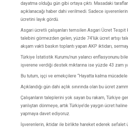
dayatma olduğu gün gibi ortaya çıktı. Masadaki tarafların 
açıklanacağı haber dahi verilmedi. Sadece işverenlerin 
ücretini layık gördü.
Asgari ücretli çalışanları temsilen Asgari Ücret Tespi
talebini görmezden gelen, yüzde 74’lük ücret artışı tal
akşam vakti baskın toplantı yapan AKP iktidarı, sermay
Türkiye İstatistik Kurumu’nun yalancı enflasyonunu bile
işverene verdiği destek miktarına ise yüzde 43 zam ya
Bu tutum, işçi ve emekçilere “Hayatta kalma mücadel
Açıklandığı gün dahi açlık sınırında olan bu ücret zam
Çalışanların taleplerini yok sayan bu rakam, Türkiye ge
yanlıştan dönmeye, artık Türkiye’de yaygın ücret haline g
yapmaya davet ediyoruz.
İşverenlerin, iktidar ile birlikte hareket ederek sefale