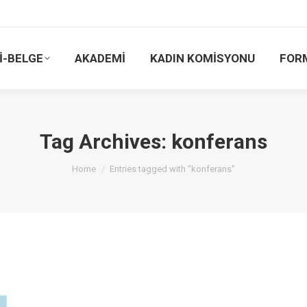
İ-BELGE
AKADEMİ
KADIN KOMİSYONU
FOR
Tag Archives:
konferans
You are here:
Home
Entries tagged with "konferans"