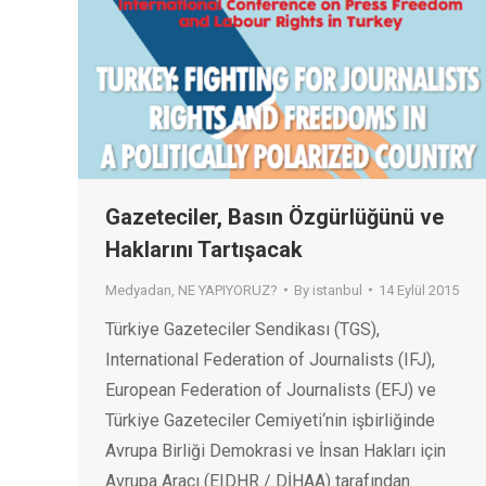
Gazeteciler, Basın Özgürlüğünü ve
Haklarını Tartışacak
Medyadan
,
NE YAPIYORUZ?
By
istanbul
14 Eylül 2015
Türkiye Gazeteciler Sendikası (TGS),
International Federation of Journalists (IFJ),
European Federation of Journalists (EFJ) ve
Türkiye Gazeteciler Cemiyeti‘nin işbirliğinde
Avrupa Birliği Demokrasi ve İnsan Hakları için
Avrupa Aracı (EIDHR / DİHAA) tarafından