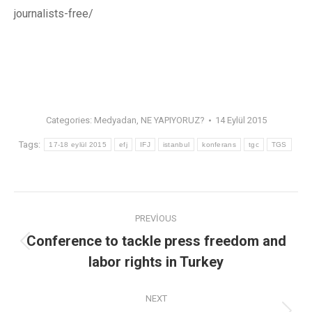
journalists-free/
Categories:
Medyadan
,
NE YAPIYORUZ?
14 Eylül 2015
Tags:
17-18 eylül 2015
efj
IFJ
istanbul
konferans
tgc
TGS
PREVIOUS
Conference to tackle press freedom and
labor rights in Turkey
NEXT