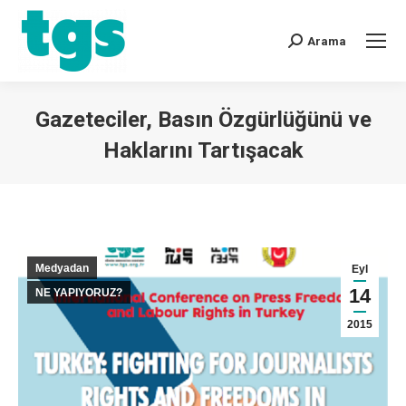
Arama
Gazeteciler, Basın Özgürlüğünü ve
Haklarını Tartışacak
You are here:
Medyadan
Eyl
14
NE YAPIYORUZ?
2015