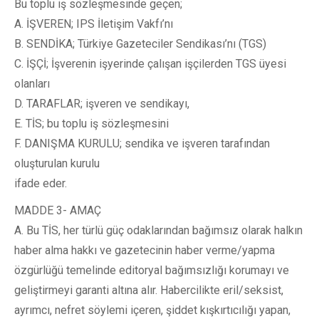
Bu toplu iş sözleşmesinde geçen;
A. İŞVEREN; IPS İletişim Vakfı’nı
B. SENDİKA; Türkiye Gazeteciler Sendikası’nı (TGS)
C. İŞÇİ; İşverenin işyerinde çalışan işçilerden TGS üyesi
olanları
D. TARAFLAR; işveren ve sendikayı,
E. TİS; bu toplu iş sözleşmesini
F. DANIŞMA KURULU; sendika ve işveren tarafından
oluşturulan kurulu
ifade eder.
MADDE 3- AMAÇ
A. Bu TİS, her türlü güç odaklarından bağımsız olarak halkın
haber alma hakkı ve gazetecinin haber verme/yapma
özgürlüğü temelinde editoryal bağımsızlığı korumayı ve
geliştirmeyi garanti altına alır. Habercilikte eril/seksist,
ayrımcı, nefret söylemi içeren, şiddet kışkırtıcılığı yapan,