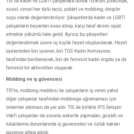
TİS ile kadın ve LGBTİ çalışanlara dönük fiziksel, psikolojik,
sözel, cinsel her türlü taciz, şiddet ve mobbing, disiplin
suçu olarak değerlendiriliyor. Şikayetlerde kadın ve LGBTİ
çalışanların beyanları esas alınıp, karşı taraf aksini ispat
etmekle yükümlü hale geldi. Ayrıca, bu şikayetleri
değerlendirmek üzere üç kişilik heyet oluşturulacak. Heyet
üyelerinden biri işveren, biri TGS Kadın Komisyonu
tarafından berlilenecek, biri de feminist kadın örgütü ya da
feminist bir aktivistten oluşacak.
Mobbing ve iş güvencesi
TİS’te, mobbing maddesi ile çalışanların iş veren yahut
diğer çalışanlar tarafından mobbinge uğramaması için
önlemler alınması da yer aldı. TİS ile birlikte İPS İletişim
Vakfı çalışanları da zorunlu askerlik yapmaları, gözaltı ve
tutuklanma durumlarında iş güvenceleri ve özlük hakları
güvence altına alındı.