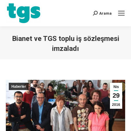
Arama
Bianet ve TGS toplu iş sözleşmesi
imzaladı
You are here:
Haberler
Nis
29
2016