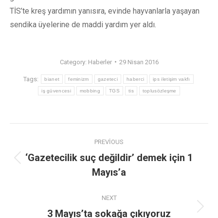
TİS’te kreş yardımın yanısıra, evinde hayvanlarla yaşayan
sendika üyelerine de maddi yardım yer aldı.
Category:
Haberler
29 Nisan 2016
Tags:
bianet
feminizm
gazeteci
haberci
ips iletişim vakfı
iş güvencesi
mobbing
TGS
tis
toplusözleşme
PREVIOUS
‘Gazetecilik suç değildir’ demek için 1
Mayıs’a
NEXT
3 Mayıs’ta sokağa çıkıyoruz