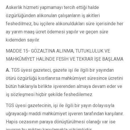
Askerlik hizmeti yapmamayı tercih ettiği halde
özgürlüğünden alıkonulan çalışanların iş akitleri
feshedilmez, bu işçilere alıkonuldukları süre içerisinde her
ay yarım maaş ücret ödemesi yapılır ve geçen süre
kıdemden sayılır.
MADDE 15- GÖZALTINA ALINMA, TUTUKLULUK VE
MAHKÛMİYET HALİNDE FESİH VE TEKRAR İŞE BAŞLAMA
A.
TGS üyesi gazeteci, gazete işi ile ilgili bir yayından
ötürü özgürlüğü kısıtlanırsa mahkûmiyet süresince ücretini
bütün haklarıyla birlikte işverenden almaya devam eder ve
iş sözleşmesi hiçbir şekilde feshedilemez.
TGS üyesi gazetecinin, işi ile ilgili bir yayın dolayısıyla
uğrayacağı maddi mahkûmiyet işveren tarafından karşılanır.
Hapis cezasının paraya dönüştürülmesi olanağı var ise
işveren bu miktarı karşılamakla yükümlüdür.