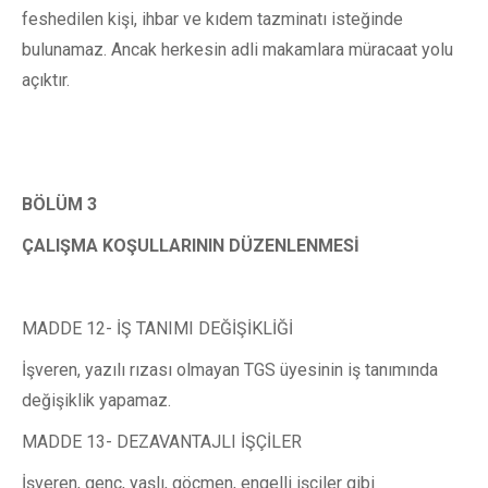
feshedilen kişi, ihbar ve kıdem tazminatı isteğinde
bulunamaz. Ancak herkesin adli makamlara müracaat yolu
açıktır.
BÖLÜM 3
ÇALIŞMA KOŞULLARININ DÜZENLENMESİ
MADDE 12- İŞ TANIMI DEĞİŞİKLİĞİ
İşveren, yazılı rızası olmayan TGS üyesinin iş tanımında
değişiklik yapamaz.
MADDE 13- DEZAVANTAJLI İŞÇİLER
İşveren, genç, yaşlı, göçmen, engelli işçiler gibi