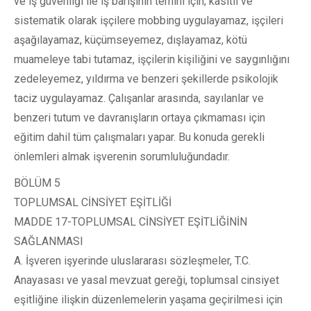
ve iş güvenliği ile iş barışının temini için; kasıtlı ve
sistematik olarak işçilere mobbing uygulayamaz, işçileri
aşağılayamaz, küçümseyemez, dışlayamaz, kötü
muameleye tabi tutamaz, işçilerin kişiliğini ve saygınlığını
zedeleyemez, yıldırma ve benzeri şekillerde psikolojik
taciz uygulayamaz. Çalışanlar arasında, sayılanlar ve
benzeri tutum ve davranışların ortaya çıkmaması için
eğitim dahil tüm çalışmaları yapar. Bu konuda gerekli
önlemleri almak işverenin sorumluluğundadır.
BÖLÜM 5
TOPLUMSAL CİNSİYET EŞİTLİĞİ
MADDE 17-TOPLUMSAL CİNSİYET EŞİTLİĞİNİN
SAĞLANMASI
A. İşveren işyerinde uluslararası sözleşmeler, T.C.
Anayasası ve yasal mevzuat gereği, toplumsal cinsiyet
eşitliğine ilişkin düzenlemelerin yaşama geçirilmesi için