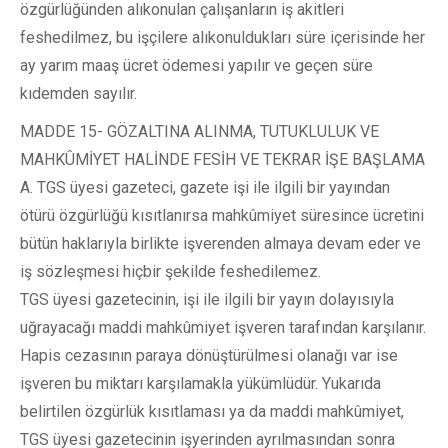
özgürlüğünden alıkonulan çalışanların iş akitleri
feshedilmez, bu işçilere alıkonuldukları süre içerisinde her
ay yarım maaş ücret ödemesi yapılır ve geçen süre
kıdemden sayılır.
MADDE 15- GÖZALTINA ALINMA, TUTUKLULUK VE
MAHKÛMİYET HALİNDE FESİH VE TEKRAR İŞE BAŞLAMA
A. TGS üyesi gazeteci, gazete işi ile ilgili bir yayından
ötürü özgürlüğü kısıtlanırsa mahkûmiyet süresince ücretini
bütün haklarıyla birlikte işverenden almaya devam eder ve
iş sözleşmesi hiçbir şekilde feshedilemez.
TGS üyesi gazetecinin, işi ile ilgili bir yayın dolayısıyla
uğrayacağı maddi mahkûmiyet işveren tarafından karşılanır.
Hapis cezasının paraya dönüştürülmesi olanağı var ise
işveren bu miktarı karşılamakla yükümlüdür. Yukarıda
belirtilen özgürlük kısıtlaması ya da maddi mahkûmiyet,
TGS üyesi gazetecinin işyerinden ayrılmasından sonra