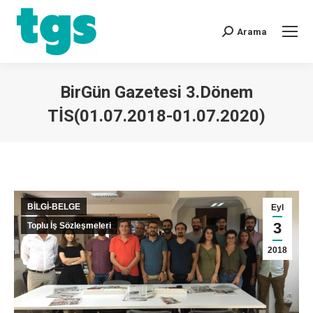
Arama
BirGün Gazetesi 3.Dönem
TİS(01.07.2018-01.07.2020)
You are here:
BİLGİ-BELGE
Eyl
3
Toplu İş Sözleşmeleri
2018