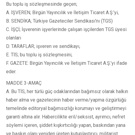
Bu toplu iş sözleşmesinde geçen;
A. İŞVEREN; Birgün Yayıncılık ve İletişim Ticaret A.Ş.’yi,
B. SENDİKA; Türkiye Gazeteciler Sendikası’nı (TGS)
C. İŞÇİ; İşverenin işyerlerinde çalışan işçilerden TGS üyesi
olanları
D. TARAFLAR; işveren ve sendikayı,
E. TİS; bu toplu iş sözleşmesini,
F. GAZETE: Birgün Yayıncılık ve İletişim Ticaret A.Ş.’yi ifade
eder.
MADDE 3-AMAÇ
A. Bu TİS, her türlü güç odaklarından bağımsız olarak halkın
haber alma ve gazetecinin haber verme/yapma özgürlüğü
temelinde editoryal bağımsızlığı korumayı ve geliştirmeyi
garanti altına alır. Habercilikte eril/seksist, ayrımcı, nefret
söylemi içeren, şiddet kışkırtıcılığı yapan, baskından yana
ve baskın olanı yeniden üreten kutuplaştırıcı, militarist