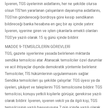
İşveren, TGS üyelerinin aidatlarını, her ne şekilde olursa
olsun TİS’ten yararlanan çalışanların dayanışma aidatlarını,
TGS’nin göndereceği bordroya göre kesip sendikanın
bildireceği banka hesabına en geç bir ay içinde yatırır.
İşveren, işyerine giren ve işten çıkanlarla emekli olanları
TGS’ye yazılı olarak 15 iş günü içinde bildirir.
MADDE 9-TEMSİLCİLERİN GÖREVLERİ
TGS, gazete işyerlerine yasada belirlenen miktarda
sendika temsilcisi atar. Atanacak temsilciler özel durumlar
ve acil ihtiyaçlar dışında demokratik yöntemle belirlenir.
Temsilciler, TİS hükümlerinin uygulanmasını sağlar.
Sendika temsilcileri şu şekilde çalışırlar: TGS üyesi ya da
üyeleri, şikâyet ve taleplerini TGS temsilcisine bildirir. TGS
temsilcisi, konuyu yetkili kişilerle görüşür, gerekirse yazılı
olarak bildirir. İşveren, işveren vekili ya da ilgili kişi, TGS
temsilcisinin yazılı başvurusuna 7 gün içinde yazılı olarak