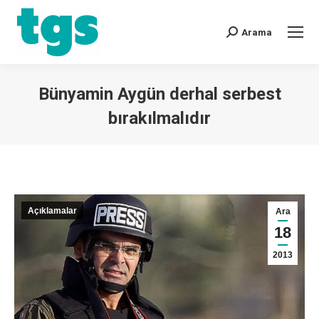
Arama
Bünyamin Aygün derhal serbest
bırakılmalıdır
You are here:
Açıklamalar
Ara
18
2013