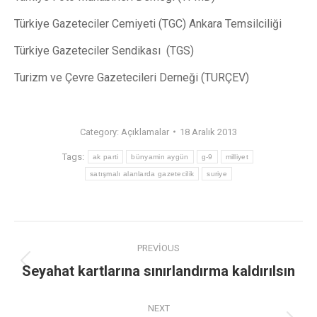
Türkiye Gazeteciler Cemiyeti (TGC) Ankara Temsilciliği
Türkiye Gazeteciler Sendikası (TGS)
Turizm ve Çevre Gazetecileri Derneği (TURÇEV)
Category:
Açıklamalar
18 Aralık 2013
Tags:
ak parti
bünyamin aygün
g-9
milliyet
satışmalı alanlarda gazetecilik
suriye
PREVIOUS
Seyahat kartlarına sınırlandırma kaldırılsın
NEXT