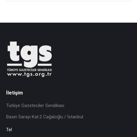
İletişim
Türkiye Gazeteciler Sendikası
Basın Sarayı Kat:2 Cağaloğlu / İstanbul
Tel