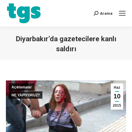
Arama
Diyarbakır’da gazetecilere kanlı
saldırı
You are here:
Açıklamalar
Haz
10
NE YAPIYORUZ?
2015