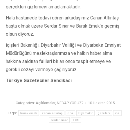
gerçekleri gizlemeyi amaçlamaktadır.
Hala hastanede tedavi gören arkadaşımız Canan Altıntaş
başta olmak üzere Serdar Sınar ve Burak Emek’e geçmiş
olsun diyoruz.
İçişleri Bakanlığı, Diyarbakır Valiliği ve Diyarbakır Emniyet
Müdürlüğünü meslektaşlarımıza ve halkın haber alma
hakkına saldıran failleri bir an önce tespit etmeye ve
gerekli cezayı vermeye çağırıyoruz.
Türkiye Gazeteciler Sendikası
Categories:
Açıklamalar
,
NE YAPIYORUZ?
10 Haziran 2015
Tags:
burak emek
canan altıntaş
dha
Diyarbakır
gazeteci
iha
serdar sınar
TGS