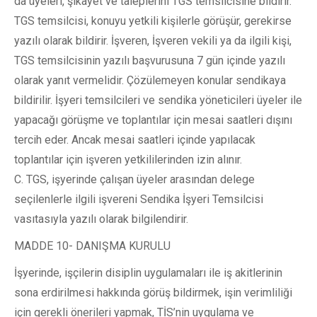
da üyeleri, şikâyet ve taleplerini TGS temsilcisine bildirir.
TGS temsilcisi, konuyu yetkili kişilerle görüşür, gerekirse
yazılı olarak bildirir. İşveren, İşveren vekili ya da ilgili kişi,
TGS temsilcisinin yazılı başvurusuna 7 gün içinde yazılı
olarak yanıt vermelidir. Çözülemeyen konular sendikaya
bildirilir. İşyeri temsilcileri ve sendika yöneticileri üyeler ile
yapacağı görüşme ve toplantılar için mesai saatleri dışını
tercih eder. Ancak mesai saatleri içinde yapılacak
toplantılar için işveren yetkililerinden izin alınır.
C. TGS, işyerinde çalışan üyeler arasından delege
seçilenlerle ilgili işvereni Sendika İşyeri Temsilcisi
vasıtasıyla yazılı olarak bilgilendirir.
MADDE 10- DANIŞMA KURULU
İşyerinde, işçilerin disiplin uygulamaları ile iş akitlerinin
sona erdirilmesi hakkında görüş bildirmek, işin verimliliği
için gerekli önerileri yapmak, TİS’nin uygulama ve