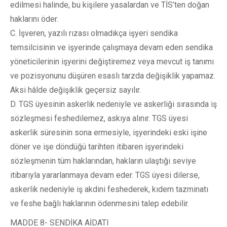
edilmesi halinde, bu kişilere yasalardan ve TİS’ten doğan
haklarını öder.
C. İşveren, yazılı rızası olmadıkça işyeri sendika
temsilcisinin ve işyerinde çalışmaya devam eden sendika
yöneticilerinin işyerini değiştiremez veya mevcut iş tanımı
ve pozisyonunu düşüren esaslı tarzda değişiklik yapamaz.
Aksi hâlde değişiklik geçersiz sayılır.
D. TGS üyesinin askerlik nedeniyle ve askerliği sırasında iş
sözleşmesi feshedilemez, askıya alınır. TGS üyesi
askerlik süresinin sona ermesiyle, işyerindeki eski işine
döner ve işe döndüğü tarihten itibaren işyerindeki
sözleşmenin tüm haklarından, hakların ulaştığı seviye
itibarıyla yararlanmaya devam eder. TGS üyesi dilerse,
askerlik nedeniyle iş akdini feshederek, kıdem tazminatı
ve feshe bağlı haklarının ödenmesini talep edebilir.
MADDE 8- SENDİKA AİDATI