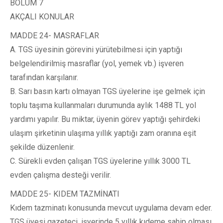
BÖLÜM 7
AKÇALI KONULAR
MADDE 24- MASRAFLAR
A. TGS üyesinin görevini yürütebilmesi için yaptığı
belgelendirilmiş masraflar (yol, yemek vb.) işveren
tarafından karşılanır.
B. Sarı basın kartı olmayan TGS üyelerine işe gelmek için
toplu taşıma kullanmaları durumunda aylık 1488 TL yol
yardımı yapılır. Bu miktar, üyenin görev yaptığı şehirdeki
ulaşım şirketinin ulaşıma yıllık yaptığı zam oranına eşit
şekilde düzenlenir.
C. Sürekli evden çalışan TGS üyelerine yıllık 3000 TL
evden çalışma desteği verilir.
MADDE 25- KIDEM TAZMİNATI
Kıdem tazminatı konusunda mevcut uygulama devam eder.
TGS üyesi gazeteci, işyerinde 5 yıllık kıdeme sahip olması