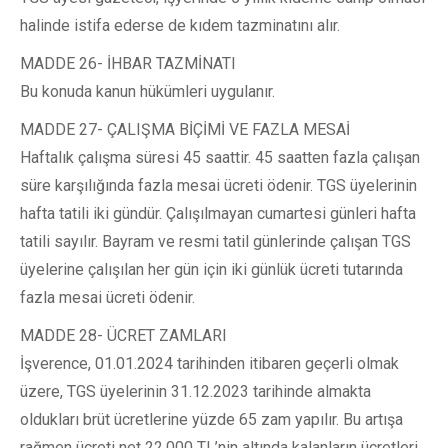
halinde istifa ederse de kıdem tazminatını alır.
MADDE 26- İHBAR TAZMİNATI
Bu konuda kanun hükümleri uygulanır.
MADDE 27- ÇALIŞMA BİÇİMİ VE FAZLA MESAİ
Haftalık çalışma süresi 45 saattir. 45 saatten fazla çalışan
süre karşılığında fazla mesai ücreti ödenir. TGS üyelerinin
hafta tatili iki gündür. Çalışılmayan cumartesi günleri hafta
tatili sayılır. Bayram ve resmi tatil günlerinde çalışan TGS
üyelerine çalışılan her gün için iki günlük ücreti tutarında
fazla mesai ücreti ödenir.
MADDE 28- ÜCRET ZAMLARI
İşverence, 01.01.2024 tarihinden itibaren geçerli olmak
üzere, TGS üyelerinin 31.12.2023 tarihinde almakta
oldukları brüt ücretlerine yüzde 65 zam yapılır. Bu artışa
rağmen ücreti net 22.000 TL’nin altında kalanların ücretleri