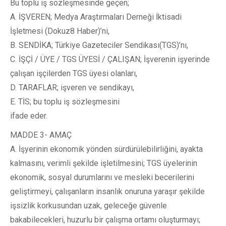
Bu toplu iş sözleşmesinde geçen;
A. İŞVEREN; Medya Araştırmaları Derneği İktisadi
İşletmesi (Dokuz8 Haber)’ni,
B. SENDİKA; Türkiye Gazeteciler Sendikası(TGS)’nı,
C. İŞÇİ / ÜYE / TGS ÜYESİ / ÇALIŞAN; İşverenin işyerinde
çalışan işçilerden TGS üyesi olanları,
D. TARAFLAR; işveren ve sendikayı,
E. TİS; bu toplu iş sözleşmesini
ifade eder.
MADDE 3- AMAÇ
A. İşyerinin ekonomik yönden sürdürülebilirliğini, ayakta
kalmasını, verimli şekilde işletilmesini; TGS üyelerinin
ekonomik, sosyal durumlarını ve mesleki becerilerini
geliştirmeyi, çalışanların insanlık onuruna yaraşır şekilde
işsizlik korkusundan uzak, geleceğe güvenle
bakabilecekleri, huzurlu bir çalışma ortamı oluşturmayı;