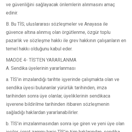
ve güvenliğini sağlayacak önlemlerin alınmasını amaç
edinir.
B. Bu TİS; uluslararası sözleşmeler ve Anayasa ile
güvence altına alınmış olan örgütlenme, özgür toplu
pazarlık ve sözleşme hakkı ile grev hakkının çalışanların en
temel hakkı olduğunu kabul eder.
MADDE 4- TİS’TEN YARARLANMA
A. Sendika üyelerinin yararlanması
a. TİS’in imzalandığı tarihte işyerinde çalışmakta olan ve
sendika üyesi bulunanlar yürürlük tarihinden, imza
tarihinden sonra üye olanlar, üyeliklerinin sendikaca
işverene bildirilme tarihinden itibaren sözleşmenin
sağladığı haklardan yararlanabilirler.
b. TİS’in imzalanmasından sonra işe giren ve yeni üye olan
işçiler, ücret zammı hariç TİS’in tüm haklarından, sendika