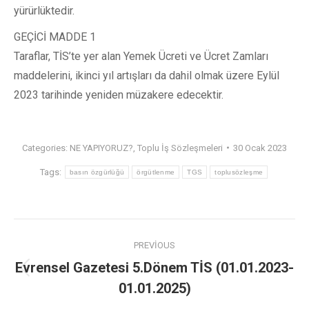
yürürlüktedir.
GEÇİCİ MADDE 1
Taraflar, TİS’te yer alan Yemek Ücreti ve Ücret Zamları
maddelerini, ikinci yıl artışları da dahil olmak üzere Eylül
2023 tarihinde yeniden müzakere edecektir.
Categories:
NE YAPIYORUZ?
,
Toplu İş Sözleşmeleri
30 Ocak 2023
Tags:
basın özgürlüğü
örgütlenme
TGS
toplusözleşme
PREVIOUS
Evrensel Gazetesi 5.Dönem TİS (01.01.2023-
01.01.2025)