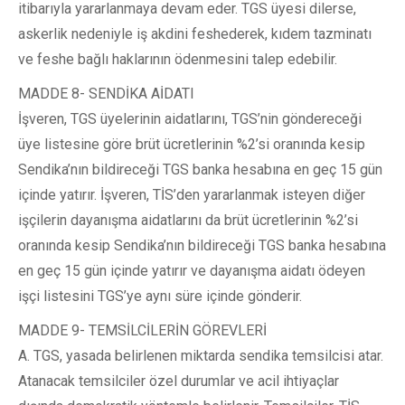
itibarıyla yararlanmaya devam eder. TGS üyesi dilerse,
askerlik nedeniyle iş akdini feshederek, kıdem tazminatı
ve feshe bağlı haklarının ödenmesini talep edebilir.
MADDE 8- SENDİKA AİDATI
İşveren, TGS üyelerinin aidatlarını, TGS’nin göndereceği
üye listesine göre brüt ücretlerinin %2’si oranında kesip
Sendika’nın bildireceği TGS banka hesabına en geç 15 gün
içinde yatırır. İşveren, TİS’den yararlanmak isteyen diğer
işçilerin dayanışma aidatlarını da brüt ücretlerinin %2’si
oranında kesip Sendika’nın bildireceği TGS banka hesabına
en geç 15 gün içinde yatırır ve dayanışma aidatı ödeyen
işçi listesini TGS’ye aynı süre içinde gönderir.
MADDE 9- TEMSİLCİLERİN GÖREVLERİ
A. TGS, yasada belirlenen miktarda sendika temsilcisi atar.
Atanacak temsilciler özel durumlar ve acil ihtiyaçlar