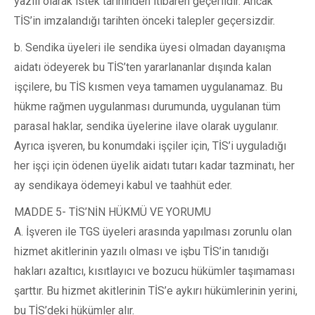
yazılı olarak istek tarihinden itibaren geçerlidir. Ancak
TİS’in imzalandığı tarihten önceki talepler geçersizdir.
b. Sendika üyeleri ile sendika üyesi olmadan dayanışma
aidatı ödeyerek bu TİS’ten yararlananlar dışında kalan
işçilere, bu TİS kısmen veya tamamen uygulanamaz. Bu
hükme rağmen uygulanması durumunda, uygulanan tüm
parasal haklar, sendika üyelerine ilave olarak uygulanır.
Ayrıca işveren, bu konumdaki işçiler için, TİS’i uyguladığı
her işçi için ödenen üyelik aidatı tutarı kadar tazminatı, her
ay sendikaya ödemeyi kabul ve taahhüt eder.
MADDE 5- TİS’NİN HÜKMÜ VE YORUMU
A. İşveren ile TGS üyeleri arasında yapılması zorunlu olan
hizmet akitlerinin yazılı olması ve işbu TİS’in tanıdığı
hakları azaltıcı, kısıtlayıcı ve bozucu hükümler taşımaması
şarttır. Bu hizmet akitlerinin TİS’e aykırı hükümlerinin yerini,
bu TİS’deki hükümler alır.