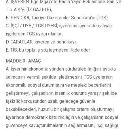
A. İŞVEREN; Ege İzgazete Basın Yayın Reklamcılık San. ve
Tic. A.Ş.’yi (İZ GAZETE),
B. SENDİKA; Türkiye Gazeteciler Sendikası’nı (TGS),
C. İŞÇİ / ÜYE / TGS ÜYESİ; işverenin işyerinde çalışan
işçilerden TGS üyesi olanları,
D. TARAFLAR; işveren ve sendikayı,
E. TİS; bu toplu iş sözleşmesini ifade eder.
MADDE 3- AMAÇ
A. İşyerinin ekonomik yönden sürdürülebilirliğini, ayakta
kalmasını, verimli şekilde işletilmesini; TGS üyelerinin
ekonomik, sosyal durumlarını ve mesleki becerilerini
geliştirmeyi, çalışanların insanlık onuruna yaraşır şekilde
işsizlik korkusundan uzak, geleceğe güvenle
bakabilecekleri, huzurlu bir çalışma ortamı oluşturmayı;
işyerinde demokratik katılımcılığın ve çalışanların sosyal
güvenceye kavuşturulmalarının sağlanmasını, işçi sağlığı