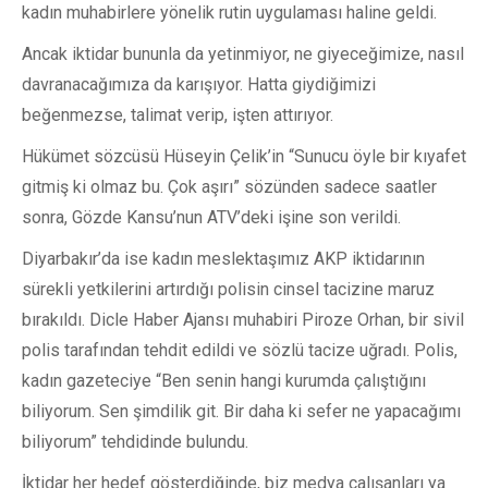
kadın muhabirlere yönelik rutin uygulaması haline geldi.
Ancak iktidar bununla da yetinmiyor, ne giyeceğimize, nasıl
davranacağımıza da karışıyor. Hatta giydiğimizi
beğenmezse, talimat verip, işten attırıyor.
Hükümet sözcüsü Hüseyin Çelik’in “Sunucu öyle bir kıyafet
gitmiş ki olmaz bu. Çok aşırı” sözünden sadece saatler
sonra, Gözde Kansu’nun ATV’deki işine son verildi.
Diyarbakır’da ise kadın meslektaşımız AKP iktidarının
sürekli yetkilerini artırdığı polisin cinsel tacizine maruz
bırakıldı. Dicle Haber Ajansı muhabiri Piroze Orhan, bir sivil
polis tarafından tehdit edildi ve sözlü tacize uğradı. Polis,
kadın gazeteciye “Ben senin hangi kurumda çalıştığını
biliyorum. Sen şimdilik git. Bir daha ki sefer ne yapacağımı
biliyorum” tehdidinde bulundu.
İktidar her hedef gösterdiğinde, biz medya çalışanları ya