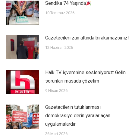
Sendika 74 Yaşında
10 Temmuz 2026
Gazetecileri zan altında bırakamazsınız!
12 Haziran 2026
Halk TV işverenine sesleniyoruz: Gelin
sorunları masada çözelim
9 Nisan 2026
Gazetecilerin tutuklanması
demokrasiye derin yaralar açan
uygulamalardır
26 Mart 2026