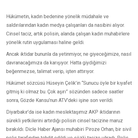
Hükümetin, kadın bedenine yönelik müdahale ve
saldırılarından kadın medya çalışanları da nasibini alıyor.
Cinsel taciz, artık polisin, alanda çalışan kadın muhabirlere
yönelik rutin uygulaması haline geldi.
Ancak iktidar bununla da yetinmiyor, ne giyeceğimize, nasıl
davranacağımıza da karışıyor. Hatta giydiğimizi
beğenmezse, talimat verip, işten attırıyor.
Hükümet sözcüsü Hüseyin Çelik’in “Sunucu öyle bir kıyafet
gitmiş ki olmaz bu. Çok aşırı” sözünden sadece saatler
sonra, Gözde Kansu’nun ATV’deki işine son verildi.
Diyarbakır’da ise kadın meslektaşımız AKP iktidarının
sürekli yetkilerini artırdığı polisin cinsel tacizine maruz
bırakıldı. Dicle Haber Ajansı muhabiri Piroze Orhan, bir sivil
polis tarafından tehdit edildi ve sözlü tacize uğradı. Polis,