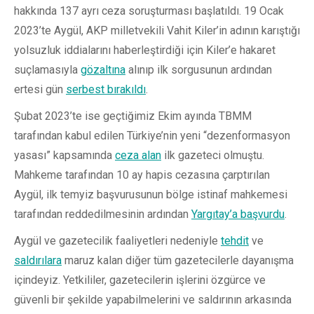
hakkında 137 ayrı ceza soruşturması başlatıldı. 19 Ocak
2023’te Aygül, AKP milletvekili Vahit Kiler’in adının karıştığı
yolsuzluk iddialarını haberleştirdiği için Kiler’e hakaret
suçlamasıyla
gözaltına
alınıp ilk sorgusunun ardından
ertesi gün
serbest bırakıldı
.
Şubat 2023’te ise geçtiğimiz Ekim ayında TBMM
tarafından kabul edilen Türkiye’nin yeni “dezenformasyon
yasası” kapsamında
ceza alan
ilk gazeteci olmuştu.
Mahkeme tarafından 10 ay hapis cezasına çarptırılan
Aygül, ilk temyiz başvurusunun bölge istinaf mahkemesi
tarafından reddedilmesinin ardından
Yargıtay’a başvurdu
.
Aygül ve gazetecilik faaliyetleri nedeniyle
tehdit
ve
saldırılara
maruz kalan diğer tüm gazetecilerle dayanışma
içindeyiz. Yetkililer, gazetecilerin işlerini özgürce ve
güvenli bir şekilde yapabilmelerini ve saldırının arkasında