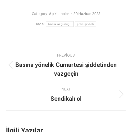
Category:
Açıklamalar
20 Haziran 2023
Tags:
basın özgürlüğü
polis şiddeti
PREVIOUS
Basına yönelik Cumartesi şiddetinden
vazgeçin
NEXT
Sendikalı ol
İlgili Yazılar