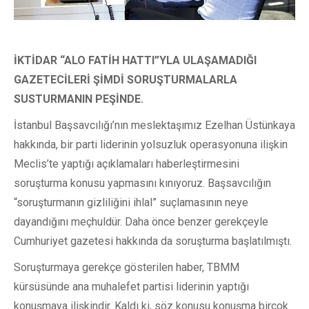
İKTİDAR “ALO FATİH HATTI”YLA ULAŞAMADIĞI
GAZETECİLERİ ŞİMDİ SORUŞTURMALARLA
SUSTURMANIN PEŞİNDE.
İstanbul Başsavcılığı’nın meslektaşımız Ezelhan Üstünkaya
hakkında, bir parti liderinin yolsuzluk operasyonuna ilişkin
Meclis’te yaptığı açıklamaları haberleştirmesini
soruşturma konusu yapmasını kınıyoruz. Başsavcılığın
“soruşturmanın gizliliğini ihlal” suçlamasının neye
dayandığını meçhuldür. Daha önce benzer gerekçeyle
Cumhuriyet gazetesi hakkında da soruşturma başlatılmıştı.
Soruşturmaya gerekçe gösterilen haber, TBMM
kürsüsünde ana muhalefet partisi liderinin yaptığı
konuşmaya ilişkindir. Kaldı ki, söz konusu konuşma birçok