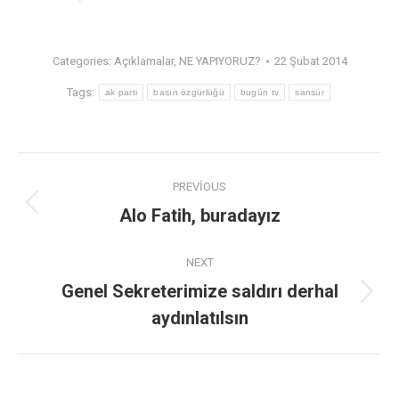
Categories:
Açıklamalar
,
NE YAPIYORUZ?
22 Şubat 2014
Tags:
ak parti
basın özgürlüğü
bugün tv
sansür
PREVIOUS
Alo Fatih, buradayız
NEXT
Genel Sekreterimize saldırı derhal
aydınlatılsın