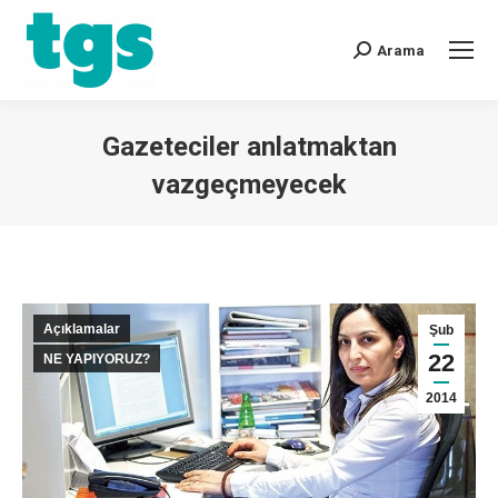
Arama
Gazeteciler anlatmaktan
vazgeçmeyecek
You are here:
Açıklamalar
Şub
22
NE YAPIYORUZ?
2014