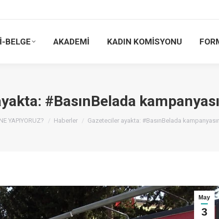
İ-BELGE
AKADEMİ
KADIN KOMİSYONU
FOR
ayakta: #BasınBelada kampanyası
here:
NE YAPIYORUZ?
Haberler
Gazeteciler ayakta: #BasınBelada kampanyas
May
3