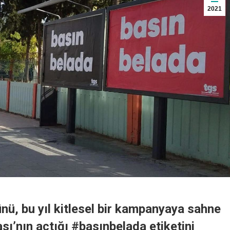
2021
ü, bu yıl kitlesel bir kampanyaya sahne
sı’nın açtığı #basınbelada etiketini