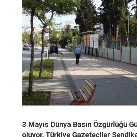
3 Mayıs Dünya Basın Özgürlüğü Gün
oluyor. Türkiye Gazeteciler Sendika