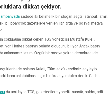
orluklara dikkat çekiyor.
kampanyada
sadece iki kelimelik bir slogan seçti. İstanbul, İzmir,
ki billboard’da; gazetelere verilen ilânlarda ve sosyal medya
r.
rın çokluğuna dikkat çeken TGS yöneticisi Mustafa Kuleli,
liyor. Herkes basının belada olduğunu biliyor. Ancak basın
 da anlamamız lazım. Özgür bir medya yoksa demokrasi de
eçtiklerini de anlatan Kuleli, “Tüm sözü kendimiz söyleyip
klarını anlatabilmesi için bir fırsat yaratalım dedik. Galiba
unu
da açıklayan TGS, gazetecilere yönelik sansür, saldırı, adli