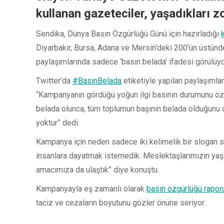
kullanan gazeteciler, yaşadıkları z
Sendika, Dünya Basın Özgürlüğü Günü için hazırladığı
Diyarbakır, Bursa, Adana ve Mersin’deki 200’ün üstünde
paylaşımlarında sadece ‘basın belada’ ifadesi görülüyo
Twitter’da
#BasınBelada
etiketiyle yapılan paylaşımla
“Kampanyanın gördüğü yoğun ilgi basının durumunu özet
belada olunca, tüm toplumun başının belada olduğunu
yoktur” dedi.
Kampanya için neden sadece iki kelimelik bir slogan s
insanlara dayatmak istemedik. Meslektaşlarımızın yaşadı
amacımıza da ulaştık” diye konuştu.
Kampanyayla eş zamanlı olarak
basın özgürlüğü rapor
taciz ve cezaların boyutunu gözler önüne seriyor.