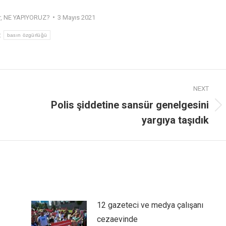
r
,
NE YAPIYORUZ?
3 Mayıs 2021
:
basın özgürlüğü
NEXT
Polis şiddetine sansür genelgesini
yargıya taşıdık
12 gazeteci ve medya çalışanı
cezaevinde