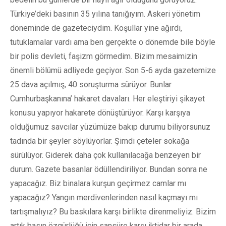
Türkiye’deki basının 35 yılına tanığıyım. Askeri yönetim
döneminde de gazeteciydim. Koşullar yine ağırdı,
tutuklamalar vardı ama ben gerçekte o dönemde bile böyle
bir polis devleti, faşizm görmedim. Bizim mesaimizin
önemli bölümü adliyede geçiyor. Son 5-6 ayda gazetemize
25 dava açılmış, 40 soruşturma sürüyor. Bunlar
Cumhurbaşkanına’ hakaret davaları. Her eleştiriyi şikayet
konusu yapıyor hakarete dönüştürüyor. Karşı karşıya
olduğumuz savcılar yüzümüze bakıp durumu biliyorsunuz
tadında bir şeyler söylüyorlar. Şimdi çeteler sokağa
sürülüyor. Giderek daha çok kullanılacağa benzeyen bir
durum. Gazete basanlar ödüllendiriliyor. Bundan sonra ne
yapacağız. Biz binalara kurşun geçirmez camlar mı
yapacağız? Yangın merdivenlerinden nasıl kaçmayı mı
tartışmalıyız? Bu baskılara karşı birlikte direnmeliyiz. Bizim
artık basın özgürlüğü için sansüre karşı iktidar bir arada