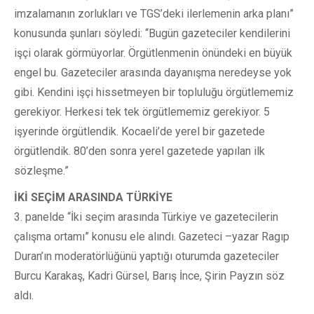
imzalamanın zorlukları ve TGS’deki ilerlemenin arka planı”
konusunda şunları söyledi: “Bugün gazeteciler kendilerini
işçi olarak görmüyorlar. Örgütlenmenin önündeki en büyük
engel bu. Gazeteciler arasında dayanışma neredeyse yok
gibi. Kendini işçi hissetmeyen bir topluluğu örgütlememiz
gerekiyor. Herkesi tek tek örgütlememiz gerekiyor. 5
işyerinde örgütlendik. Kocaeli’de yerel bir gazetede
örgütlendik. 80’den sonra yerel gazetede yapılan ilk
sözleşme.”
İKİ SEÇİM ARASINDA TÜRKİYE
3. panelde “İki seçim arasında Türkiye ve gazetecilerin
çalışma ortamı” konusu ele alındı. Gazeteci –yazar Ragıp
Duran’ın moderatörlüğünü yaptığı oturumda gazeteciler
Burcu Karakaş, Kadri Gürsel, Barış İnce, Şirin Payzın söz
aldı.