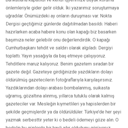
önlemleriyle gider gelir olduk. İki yazarımız soruşturmaya
uğradılar. Önümüzdeki ay onların duruşması var. Nokta
Dergisi geçtiğimiz günlerde dağıtılmadan basıldı. Haberi
hazırlarken acaba habere konu olan kapağı biz basarken
başımıza neler gelebilir onu değerlendirdik. O kapağı
Cumhurbaşkanı tehdit ve saldırı olarak algıladı. Dergiyi
toplattı. Yayın yasağıyla da baş etmeye çalışıyoruz.
Tehditlere maruz kalıyoruz. Benim gazetem sıradan bir
gazete değil. Gazeteye girdiğinizde yazdıkların dolayı
öldürülmüş gazetecilerin fotoğraflarıyla karşılaşırsınız.
Yazdıklarından dolayı arabası bombalanmış, suikasta
uğramış, gözaltına alınmış, yıllarca tutuklu olarak kalmış
gazeteciler var. Mesleğin kıymetlileri ya hapislerden bir
şekilde geçmişlerdir ya da öldürüldüler. Türkiye’de her şeyi
yazmak serbesttir yeter ki o bedeli ödemeyi göze alın. O
bedelin bu günlerde bir hayli ağır olduğunu görüyoruz.