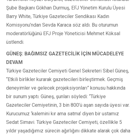
Şube Başkanı Gökhan Durmuş, EFJ Yönetim Kurulu Üyesi
Barry White, Türkiye Gazeteciler Sendikası Kadın
Komisyonu’ndan Sevda Karaca söz aldı. Bu oturumun
moderatörlüğünü EFJ Proje Yöneticisi Mehmet Köksal
üstlendi.
GÜNEŞ: BAĞIMSIZ GAZETECİLİK İÇİN MÜCADELEYE
DEVAM
Türkiye Gazeteciler Cemiyeti Genel Sekreteri Sibel Güneş,
“Etkili birlikler kurarak gazetecileri birleştirmek. Geçmiş
deneyimler ve gelecek projeksiyonları” konusu hakkında
bir sunum yaptı. Güneş, şunları söyledi: “Türkiye
Gazeteciler Cemiyetinin, 3 bin 800’ü aşan sayıda üyesi var.
Kurucumuz ‘kalemini kır ama satma’ diyen bir ustamız
Sedat Simavi. Türkiye Gazeteciler Cemiyeti, özellikle 5
yıldır yaşadığımız sürecin ağırlığını dikkate alarak çok daha