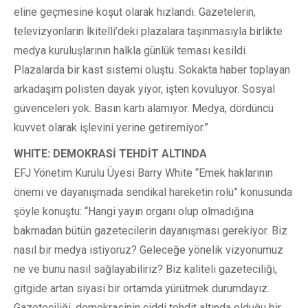
eline geçmesine koşut olarak hızlandı. Gazetelerin,
televizyonların İkitelli’deki plazalara taşınmasıyla birlikte
medya kuruluşlarının halkla günlük teması kesildi.
Plazalarda bir kast sistemi oluştu. Sokakta haber toplayan
arkadaşım polisten dayak yiyor, işten kovuluyor. Sosyal
güvenceleri yok. Basın kartı alamıyor. Medya, dördüncü
kuvvet olarak işlevini yerine getiremiyor.”
WHITE: DEMOKRASİ TEHDİT ALTINDA
EFJ Yönetim Kurulu Üyesi Barry White “Emek haklarının
önemi ve dayanışmada sendikal hareketin rolü” konusunda
şöyle konuştu: “Hangi yayın organı olup olmadığına
bakmadan bütün gazetecilerin dayanışması gerekiyor. Biz
nasıl bir medya istiyoruz? Geleceğe yönelik vizyonumuz
ne ve bunu nasıl sağlayabiliriz? Biz kaliteli gazeteciliği,
gitgide artan siyasi bir ortamda yürütmek durumdayız.
Gazeteciliği, demokrasinin ciddi tehdit altında olduğu bir