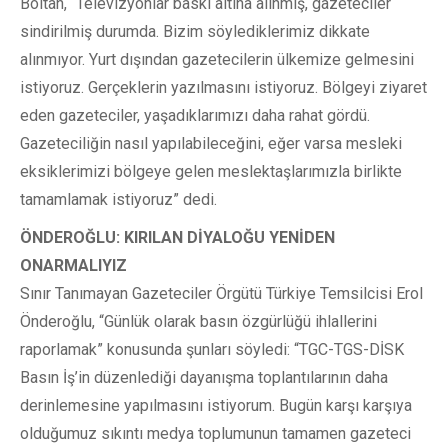
Boltan, “Televizyonlar baskı altına alınmış, gazeteciler
sindirilmiş durumda. Bizim söylediklerimiz dikkate
alınmıyor. Yurt dışından gazetecilerin ülkemize gelmesini
istiyoruz. Gerçeklerin yazılmasını istiyoruz. Bölgeyi ziyaret
eden gazeteciler, yaşadıklarımızı daha rahat gördü.
Gazeteciliğin nasıl yapılabileceğini, eğer varsa mesleki
eksiklerimizi bölgeye gelen meslektaşlarımızla birlikte
tamamlamak istiyoruz” dedi.
ÖNDEROĞLU: KIRILAN DİYALOĞU YENİDEN
ONARMALIYIZ
Sınır Tanımayan Gazeteciler Örgütü Türkiye Temsilcisi Erol
Önderoğlu, “Günlük olarak basın özgürlüğü ihlallerini
raporlamak” konusunda şunları söyledi: “TGC-TGS-DİSK
Basın İş’in düzenlediği dayanışma toplantılarının daha
derinlemesine yapılmasını istiyorum. Bugün karşı karşıya
olduğumuz sıkıntı medya toplumunun tamamen gazeteci