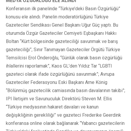
MEDYA ÖZGÜRLÜĞÜ ELE ALINDI
Konferansın ilk panelinde “Türkiye’deki Basın Özgürlüğü”
konusu ele alındı. Panelin moderatörlüğünü Türkiye
Gazeteciler Sendikası Genel Başkanı Uğur Güç yaptı. Bu
oturumda Özgür Gazeteciler Cemiyeti Eşbaşkanı Hakkı
Boltan “Kürt bölgesinde gazeteciliği savunmak ve barış
gazeteciliği”, Sınır Tanımayan Gazeteciler Örgütü Türkiye
Temsilcisi Erol Önderoğlu, “Günlük olarak basın özgürlüğü
ihlallerini raporlamak”, Kaos GL’den Yıldız Tar “LGBTI
gazeteci olarak ifade özgürlüğünü savunmak”; Avrupa
Gazeteciler Federasyonu Eski Başkanı Arne König
“Bölünmüş gazetecilik camiasında basın davalarının takibi”;
IPI İletişim ve Savunuculuk Direktörü Steven M. Ellis
“Türkiye medyasının hakaret davaları ve kanun
değişikliğinin gerekliliği” ve gazeteci Frederike Geerdink
konferansa online olarak bağlanarak “Yabancı gazetecilerin