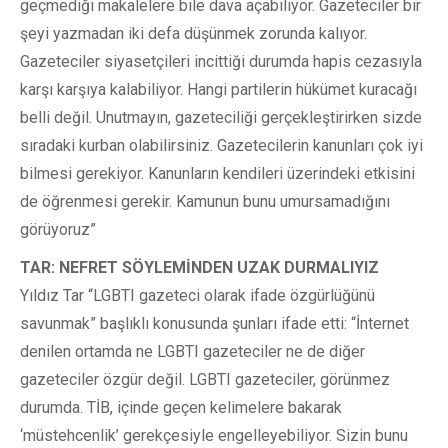
geçmediği makalelere bile dava açabiliyor. Gazeteciler bir
şeyi yazmadan iki defa düşünmek zorunda kalıyor.
Gazeteciler siyasetçileri incittiği durumda hapis cezasıyla
karşı karşıya kalabiliyor. Hangi partilerin hükümet kuracağı
belli değil. Unutmayın, gazeteciliği gerçekleştirirken sizde
sıradaki kurban olabilirsiniz. Gazetecilerin kanunları çok iyi
bilmesi gerekiyor. Kanunların kendileri üzerindeki etkisini
de öğrenmesi gerekir. Kamunun bunu umursamadığını
görüyoruz”
TAR: NEFRET SÖYLEMİNDEN UZAK DURMALIYIZ
Yıldız Tar “LGBTI gazeteci olarak ifade özgürlüğünü
savunmak” başlıklı konusunda şunları ifade etti: “İnternet
denilen ortamda ne LGBTI gazeteciler ne de diğer
gazeteciler özgür değil. LGBTI gazeteciler, görünmez
durumda. TİB, içinde geçen kelimelere bakarak
‘müstehcenlik’ gerekçesiyle engelleyebiliyor. Sizin bunu