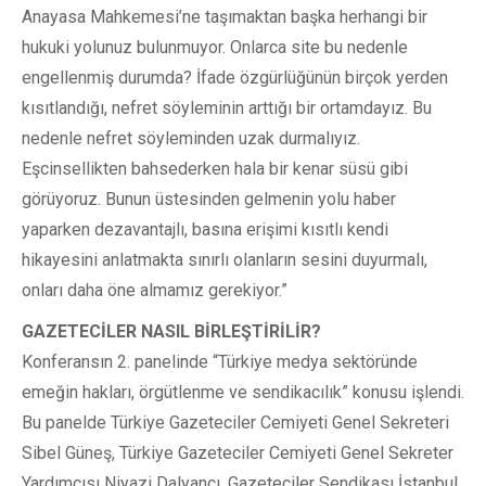
Anayasa Mahkemesi’ne taşımaktan başka herhangi bir
hukuki yolunuz bulunmuyor. Onlarca site bu nedenle
engellenmiş durumda? İfade özgürlüğünün birçok yerden
kısıtlandığı, nefret söyleminin arttığı bir ortamdayız. Bu
nedenle nefret söyleminden uzak durmalıyız.
Eşcinsellikten bahsederken hala bir kenar süsü gibi
görüyoruz. Bunun üstesinden gelmenin yolu haber
yaparken dezavantajlı, basına erişimi kısıtlı kendi
hikayesini anlatmakta sınırlı olanların sesini duyurmalı,
onları daha öne almamız gerekiyor.”
GAZETECİLER NASIL BİRLEŞTİRİLİR?
Konferansın 2. panelinde “Türkiye medya sektöründe
emeğin hakları, örgütlenme ve sendikacılık” konusu işlendi.
Bu panelde Türkiye Gazeteciler Cemiyeti Genel Sekreteri
Sibel Güneş, Türkiye Gazeteciler Cemiyeti Genel Sekreter
Yardımcısı Niyazi Dalyancı, Gazeteciler Sendikası İstanbul