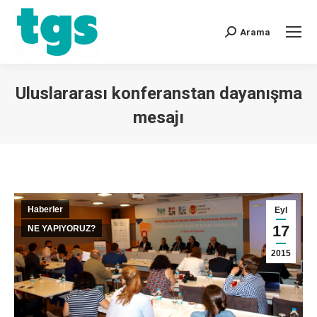
Arama
Uluslararası konferanstan dayanışma
mesajı
You are here:
Haberler
Eyl
17
NE YAPIYORUZ?
2015