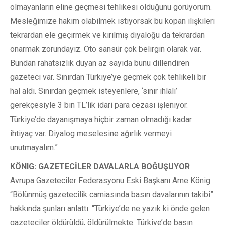
olmayanların eline geçmesi tehlikesi olduğunu görüyorum.
Mesleğimize hakim olabilmek istiyorsak bu kopan ilişkileri
tekrardan ele geçirmek ve kırılmış diyaloğu da tekrardan
onarmak zorundayız. Oto sansür çok belirgin olarak var.
Bundan rahatsızlık duyan az sayıda bunu dillendiren
gazeteci var. Sınırdan Türkiye’ye geçmek çok tehlikeli bir
hal aldı. Sınırdan geçmek isteyenlere, ‘sınır ihlali’
gerekçesiyle 3 bin TL’lik idari para cezası işleniyor.
Türkiye’de dayanışmaya hiçbir zaman olmadığı kadar
ihtiyaç var. Diyalog meselesine ağırlık vermeyi
unutmayalım.”
KÖNIG: GAZETECİLER DAVALARLA BOĞUŞUYOR
Avrupa Gazeteciler Federasyonu Eski Başkanı Arne König
“Bölünmüş gazetecilik camiasında basın davalarının takibi”
hakkında şunları anlattı: “Türkiye’de ne yazık ki önde gelen
gazeteciler öldürüldü, öldürülmekte. Türkiye’de basın