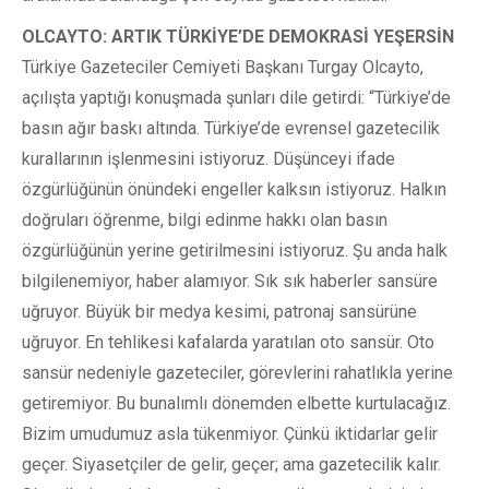
OLCAYTO: ARTIK TÜRKİYE’DE DEMOKRASİ YEŞERSİN
Türkiye Gazeteciler Cemiyeti Başkanı Turgay Olcayto,
açılışta yaptığı konuşmada şunları dile getirdi: “Türkiye’de
basın ağır baskı altında. Türkiye’de evrensel gazetecilik
kurallarının işlenmesini istiyoruz. Düşünceyi ifade
özgürlüğünün önündeki engeller kalksın istiyoruz. Halkın
doğruları öğrenme, bilgi edinme hakkı olan basın
özgürlüğünün yerine getirilmesini istiyoruz. Şu anda halk
bilgilenemiyor, haber alamıyor. Sık sık haberler sansüre
uğruyor. Büyük bir medya kesimi, patronaj sansürüne
uğruyor. En tehlikesi kafalarda yaratılan oto sansür. Oto
sansür nedeniyle gazeteciler, görevlerini rahatlıkla yerine
getiremiyor. Bu bunalımlı dönemden elbette kurtulacağız.
Bizim umudumuz asla tükenmiyor. Çünkü iktidarlar gelir
geçer. Siyasetçiler de gelir, geçer; ama gazetecilik kalır.