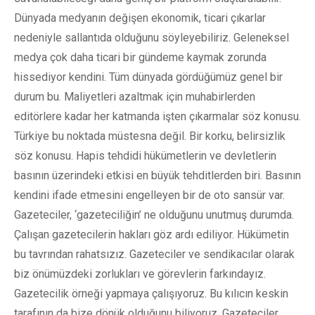
Dünyada medyanın değişen ekonomik, ticari çıkarlar
nedeniyle sallantıda olduğunu söyleyebiliriz. Geleneksel
medya çok daha ticari bir gündeme kaymak zorunda
hissediyor kendini. Tüm dünyada gördüğümüz genel bir
durum bu. Maliyetleri azaltmak için muhabirlerden
editörlere kadar her katmanda işten çıkarmalar söz konusu.
Türkiye bu noktada müstesna değil. Bir korku, belirsizlik
söz konusu. Hapis tehdidi hükümetlerin ve devletlerin
basının üzerindeki etkisi en büyük tehditlerden biri. Basının
kendini ifade etmesini engelleyen bir de oto sansür var.
Gazeteciler, ‘gazeteciliğin’ ne olduğunu unutmuş durumda.
Çalışan gazetecilerin hakları göz ardı ediliyor. Hükümetin
bu tavrından rahatsızız. Gazeteciler ve sendikacılar olarak
biz önümüzdeki zorlukları ve görevlerin farkındayız.
Gazetecilik örneği yapmaya çalışıyoruz. Bu kılıcın keskin
tarafının da bize dönük olduğunu biliyoruz. Gazeteciler