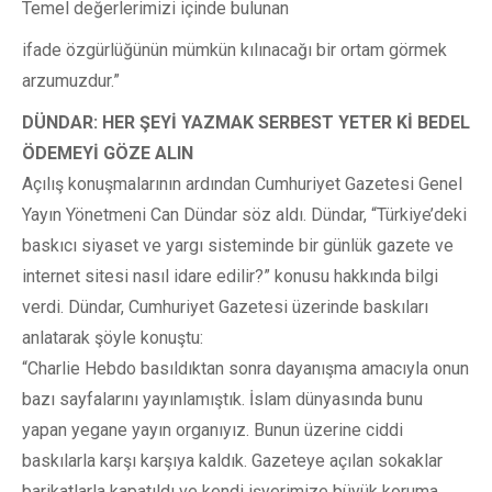
Temel değerlerimizi içinde bulunan
ifade özgürlüğünün mümkün kılınacağı bir ortam görmek
arzumuzdur.”
DÜNDAR: HER ŞEYİ YAZMAK SERBEST YETER Kİ BEDEL
ÖDEMEYİ GÖZE ALIN
Açılış konuşmalarının ardından Cumhuriyet Gazetesi Genel
Yayın Yönetmeni Can Dündar söz aldı. Dündar, “Türkiye’deki
baskıcı siyaset ve yargı sisteminde bir günlük gazete ve
internet sitesi nasıl idare edilir?” konusu hakkında bilgi
verdi. Dündar, Cumhuriyet Gazetesi üzerinde baskıları
anlatarak şöyle konuştu:
“Charlie Hebdo basıldıktan sonra dayanışma amacıyla onun
bazı sayfalarını yayınlamıştık. İslam dünyasında bunu
yapan yegane yayın organıyız. Bunun üzerine ciddi
baskılarla karşı karşıya kaldık. Gazeteye açılan sokaklar
barikatlarla kapatıldı ve kendi işyerimize büyük koruma