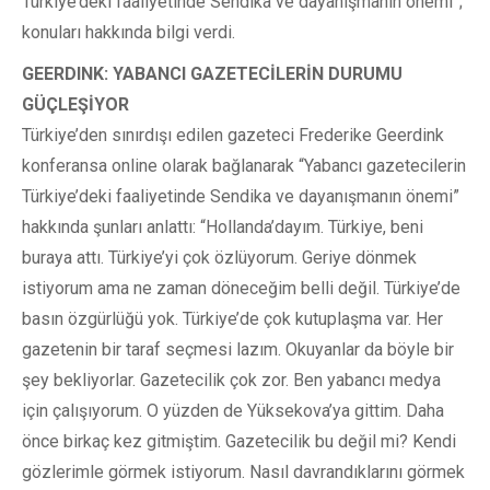
Türkiye’deki faaliyetinde Sendika ve dayanışmanın önemi”;
konuları hakkında bilgi verdi.
GEERDINK: YABANCI GAZETECİLERİN DURUMU
GÜÇLEŞİYOR
Türkiye’den sınırdışı edilen gazeteci Frederike Geerdink
konferansa online olarak bağlanarak “Yabancı gazetecilerin
Türkiye’deki faaliyetinde Sendika ve dayanışmanın önemi”
hakkında şunları anlattı: “Hollanda’dayım. Türkiye, beni
buraya attı. Türkiye’yi çok özlüyorum. Geriye dönmek
istiyorum ama ne zaman döneceğim belli değil. Türkiye’de
basın özgürlüğü yok. Türkiye’de çok kutuplaşma var. Her
gazetenin bir taraf seçmesi lazım. Okuyanlar da böyle bir
şey bekliyorlar. Gazetecilik çok zor. Ben yabancı medya
için çalışıyorum. O yüzden de Yüksekova’ya gittim. Daha
önce birkaç kez gitmiştim. Gazetecilik bu değil mi? Kendi
gözlerimle görmek istiyorum. Nasıl davrandıklarını görmek