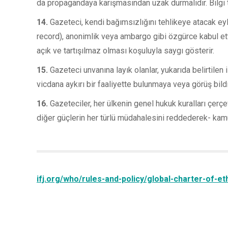
da propagandaya karışmasından uzak durmalıdır. Bilgi 
14.
Gazeteci, kendi bağımsızlığını tehlikeye atacak eyle
record), anonimlik veya ambargo gibi özgürce kabul ett
açık ve tartışılmaz olması koşuluyla saygı gösterir.
15.
Gazeteci unvanına layık olanlar, yukarıda belirtilen
vicdana aykırı bir faaliyette bulunmaya veya görüş bil
16.
Gazeteciler, her ülkenin genel hukuk kuralları çerçe
diğer güçlerin her türlü müdahalesini reddederek- kamu
ifj.org/who/rules-and-policy/global-charter-of-eth