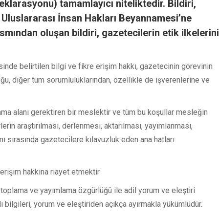
larasyonu) tamamlayıcı niteliktedir. Bildiri,
de Uluslararası İnsan Hakları Beyannamesi’ne
ından oluşan bildiri, gazetecilerin etik ilkelerini
de belirtilen bilgi ve fikre erişim hakkı, gazetecinin görevinin
ğu, diğer tüm sorumluluklarından, özellikle de işverenlerine ve
ama alanı gerektiren bir meslektir ve tüm bu koşullar mesleğin
rlerin araştırılması, derlenmesi, aktarılması, yayımlanması,
ı sırasında gazetecilere kılavuzluk eden ana hatları
erişim hakkına riayet etmektir.
 toplama ve yayımlama özgürlüğü ile adil yorum ve eleştiri
 bilgileri, yorum ve eleştiriden açıkça ayırmakla yükümlüdür.