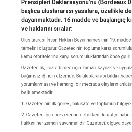
Prensipleri Deklarasyonu’nu (Bordeaux Dek
başlıca uluslararası yasalara, özellikle 
dayanmaktadır. 16 madde ve başlangıç kısm
ve haklarını sıralar:
Uluslararası İnsan Hakları Beyannamesi’nin 19. maddesin
temelini oluşturur. Gazetecinin topluma karşı sorumlulu
kamu otoritelerine karşı sorumluluklarından önce gelir.
Gazetecilik, icra edilmesi için zaman, kaynak ve uygul
bağımsızlığı için elzemdir. Bu uluslararası bildiri; habe
yorumlanması ve herhangi bir mecrada olayların anlatım
belirlemektedir.
1.
Gazetecinin ilk görevi, hakikate ve toplumun bilgiye 
2.
Gazeteci bu görevi yerine getirirken dürüstçe haber
hakkını her zaman savunmalıdır. Gazeteci, olguya dayalı