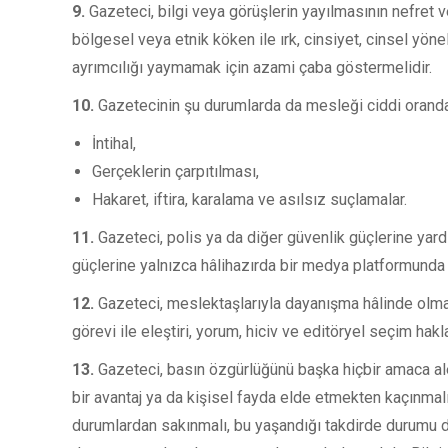
9.
Gazeteci, bilgi veya görüşlerin yayılmasının nefret
bölgesel veya etnik köken ile ırk, cinsiyet, cinsel yönel
ayrımcılığı yaymamak için azami çaba göstermelidir.
10.
Gazetecinin şu durumlarda da mesleği ciddi oranda 
İntihal,
Gerçeklerin çarpıtılması,
Hakaret, iftira, karalama ve asılsız suçlamalar.
11.
Gazeteci, polis ya da diğer güvenlik güçlerine yard
güçlerine yalnızca hâlihazırda bir medya platformunda
12.
Gazeteci, meslektaşlarıyla dayanışma hâlinde olmal
görevi ile eleştiri, yorum, hiciv ve editöryel seçim hak
13.
Gazeteci, basın özgürlüğünü başka hiçbir amaca al
bir avantaj ya da kişisel fayda elde etmekten kaçınmal
durumlardan sakınmalı, bu yaşandığı takdirde durumu de