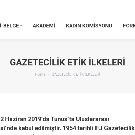
İ-BELGE
AKADEMİ
KADIN KOMİSYONU
FOR
GAZETECİLİK ETİK İLKELERİ
You are here:
Home
GAZETECİLİK ETİK İLKELERİ
, 12 Haziran 2019’da Tunus’ta Uluslararası
’nde kabul edilmiştir. 1954 tarihli IFJ Gazetecilik