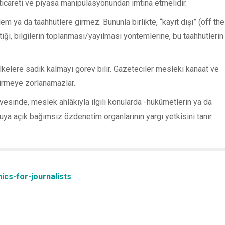
ticareti ve piyasa manipülasyonundan imtina etmelidir.
m ya da taahhütlere girmez. Bununla birlikte, “kayıt dışı” (off the
iği, bilgilerin toplanması/yayılması yöntemlerine, bu taahhütlerin
 ilkelere sadık kalmayı görev bilir. Gazeteciler mesleki kanaat ve
dirmeye zorlanamazlar.
vesinde, meslek ahlâkıyla ilgili konularda -hükûmetlerin ya da
ya açık bağımsız özdenetim organlarının yargı yetkisini tanır.
ics-for-journalists