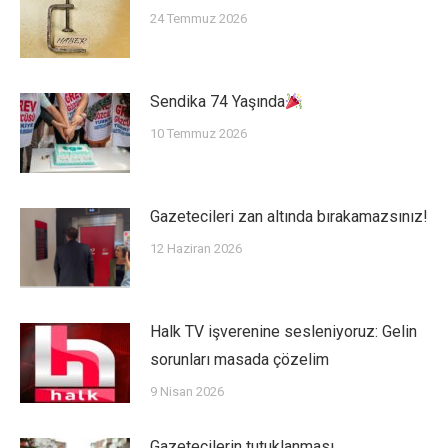
24 Temmuz 2026
Sendika 74 Yaşında
10 Temmuz 2026
Gazetecileri zan altında bırakamazsınız!
12 Haziran 2026
Halk TV işverenine sesleniyoruz: Gelin
sorunları masada çözelim
9 Nisan 2026
Gazetecilerin tutuklanması