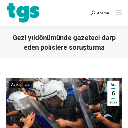
Arama
Gezi yıldönümünde gazeteci darp
eden polislere soruşturma
You are here:
Açıklamalar
Ara
6
2022