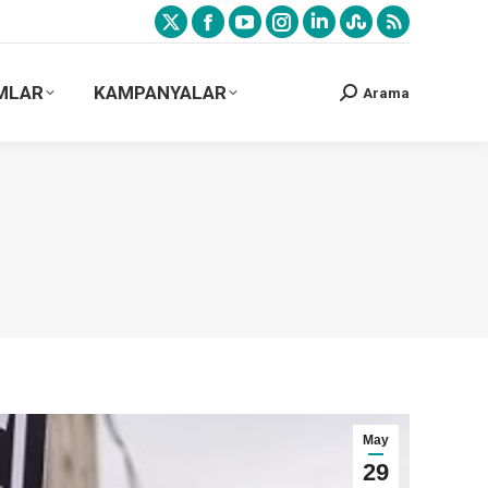
MLAR
KAMPANYALAR
Arama
May
29