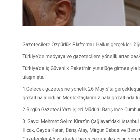
Gazetecilere Özgürlük Plaftormu: Halkın gerçekleri 
Türkiye’de medyaya ve gazetecilere yönelik artan baskıl
Türkiye’de İç Güvenlik Paketi’nin yürürlüğe girmesiyle b
ulaşmıştır.
1.Gelecek gazetesine yönelik 26 Mayıs’ta gerçekleştir
gözaltına alındılar. Meslektaşlarımız hala gözaltında tut
2.Birgün Gazetesi Yazı İşleri Müdürü Barış İnce Cumhur
3. Savcı Mehmet Selim Kiraz’ın Çağlayan’daki İstanbul 
Ilıcak, Ceyda Karan, Barış Atay, Mirgün Cabas ve Banu 
Gazeteciler 4.5 yıla kadar hapis cezası ile açılan soru