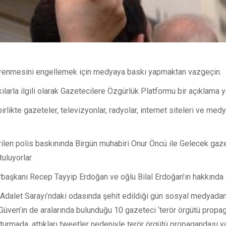
öğrenmesini engellemek için medyaya baskı yapmaktan vazgeçin.
arla ilgili olarak Gazetecilere Özgürlük Platformu bir açıklama ya
irlikte gazeteler, televizyonlar, radyolar, internet siteleri ve med
ilen polis baskınında Birgün muhabiri Onur Öncü ile Gelecek gaz
uluyorlar.
başkanı Recep Tayyip Erdoğan ve oğlu Bilal Erdoğan’ın hakkında a
Adalet Sarayı’ndaki odasında şehit edildiği gün sosyal medyadan y
Güven’in de aralarında bulunduğu 10 gazeteci ‘terör örgütü propaga
şturmada, attıkları tweetler nedeniyle terör örgütü propagandası 