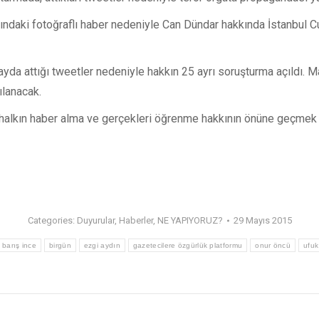
kındaki fotoğraflı haber nedeniyle Can Dündar hakkında İstanbul
yda attığı tweetler nedeniyle hakkın 25 ayrı soruşturma açıldı.
ılanacak.
halkın haber alma ve gerçekleri öğrenme hakkının önüne geçmek 
Categories:
Duyurular
,
Haberler
,
NE YAPIYORUZ?
29 Mayıs 2015
barış ince
birgün
ezgi aydın
gazetecilere özgürlük platformu
onur öncü
ufuk