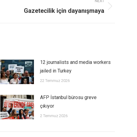
NEXT
Gazetecilik için dayanışmaya
12 journalists and media workers
jailed in Turkey
22 Temmuz 2026
AFP İstanbul bürosu greve
çıkıyor
2 Temmuz 2026