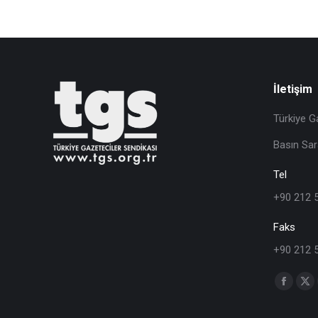
İletişim
Türkiye G
Basın Sar
Tel
+90 212 
Faks
+90 212 
Find us o