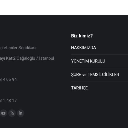
Biz kimiz?
azeteciler Sendikası
HAKKIMIZDA
ayı Kat:2 Cağaloğlu / İstanbul
YÖNETİM KURULU
ŞUBE ve TEMSİLCİLİKLER
514 06 94
TARİHÇE
511 48 17
n: