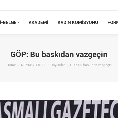
İ-BELGE
AKADEMİ
KADIN KOMİSYONU
FOR
GÖP: Bu baskıdan vazgeçin
You are here:
Home
NE YAPIYORUZ?
Duyurular
GÖP: Bu baskıdan vazgeçin