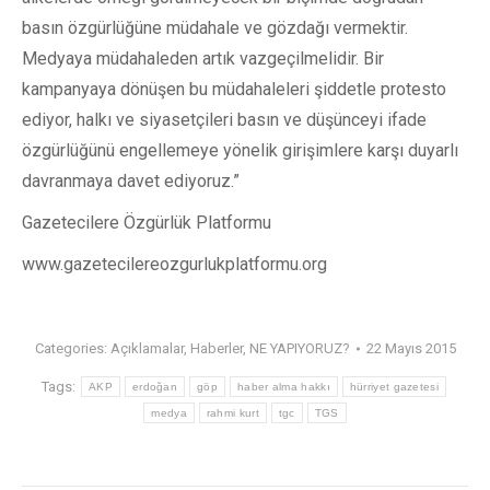
basın özgürlüğüne müdahale ve gözdağı vermektir.
Medyaya müdahaleden artık vazgeçilmelidir. Bir
kampanyaya dönüşen bu müdahaleleri şiddetle protesto
ediyor, halkı ve siyasetçileri basın ve düşünceyi ifade
özgürlüğünü engellemeye yönelik girişimlere karşı duyarlı
davranmaya davet ediyoruz.”
Gazetecilere Özgürlük Platformu
www.gazetecilereozgurlukplatformu.org
Categories:
Açıklamalar
,
Haberler
,
NE YAPIYORUZ?
22 Mayıs 2015
Tags:
AKP
erdoğan
göp
haber alma hakkı
hürriyet gazetesi
medya
rahmi kurt
tgc
TGS