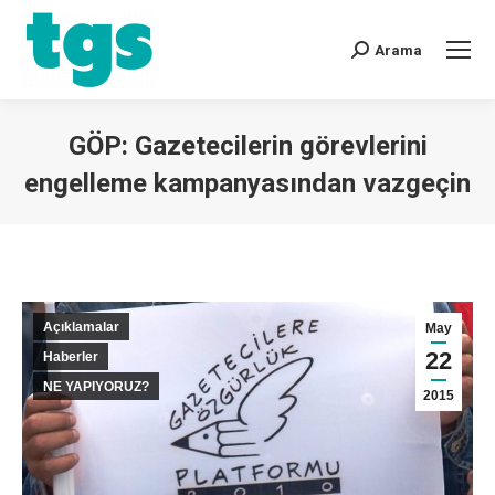
Arama
GÖP: Gazetecilerin görevlerini
engelleme kampanyasından vazgeçin
You are here:
Açıklamalar
May
22
Haberler
NE YAPIYORUZ?
2015