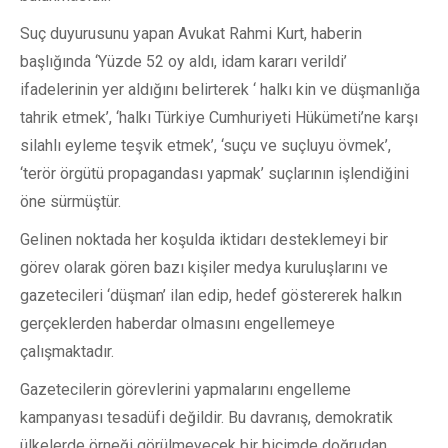
Suç duyurusunu yapan Avukat Rahmi Kurt, haberin
başlığında ‘Yüzde 52 oy aldı, idam kararı verildi’
ifadelerinin yer aldığını belirterek ‘ halkı kin ve düşmanlığa
tahrik etmek’, ‘halkı Türkiye Cumhuriyeti Hükümeti’ne karşı
silahlı eyleme teşvik etmek’, ‘suçu ve suçluyu övmek’,
‘terör örgütü propagandası yapmak’ suçlarının işlendiğini
öne sürmüştür.
Gelinen noktada her koşulda iktidarı desteklemeyi bir
görev olarak gören bazı kişiler medya kuruluşlarını ve
gazetecileri ‘düşman’ ilan edip, hedef göstererek halkın
gerçeklerden haberdar olmasını engellemeye
çalışmaktadır.
Gazetecilerin görevlerini yapmalarını engelleme
kampanyası tesadüfi değildir. Bu davranış, demokratik
ülkelerde örneği görülmeyecek bir biçimde doğrudan