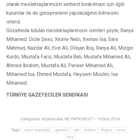
olarak meslektaşlarımızın serbest bırakılması için ilgili
kurumlar ile de görüşmelerin yapılacağının bilmesini
isteriz.
Gözaltında tutulan meslektaşlarımızın isimleri şöyle; Ranya
Mıhamed. Dicle Şexo, Xezne Nebi, Xwinav İsa, Sara
Mahmud, Nazdar Ali, Evin Ali, Dilişan İbiş, Ranya Ali, Mizgin
Kurdo, Mustafa Faris, Mustafa Bali, Mustafa Mıhamed Ali,
Ahmed İbrahim, Mustafa Ali, Perwer Mıhamed Ali,
Mıhamed İsa, Ehmed Mustafa, Heysem Müslim, İsa
Mıhamed.
TÜRKİYE GAZETECİLER SENDİKASI
Categories:
Açıklamalar
,
NE YAPIYORUZ?
9 Ekim 2014
Tags:
basın özgürlüğü
gazeteci
ışid
Kobani
Rojava
suruç
TGS