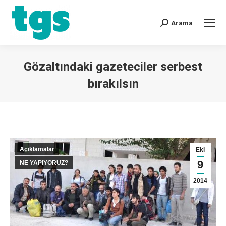
Arama
Gözaltındaki gazeteciler serbest
bırakılsın
You are here:
Açıklamalar
Eki
9
NE YAPIYORUZ?
2014