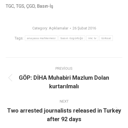
TGC, TGS, ÇGD, Basın-İş
Category:
Açıklamalar
26 Şubat 2016
Tags:
anayasa mahkemesi
basın özgürlüğü
imc tv
türksat
PREVIOUS
GÖP: DİHA Muhabiri Mazlum Dolan
kurtarılmalı
NEXT
Two arrested journalists released in Turkey
after 92 days