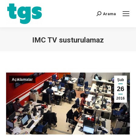
Arama
IMC TV susturulamaz
You are here:
Açıklamalar
Şub
26
2016