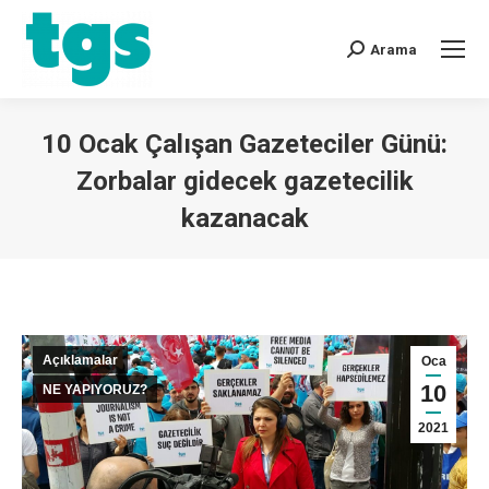
Arama
10 Ocak Çalışan Gazeteciler Günü:
Zorbalar gidecek gazetecilik
kazanacak
You are here:
Açıklamalar
Oca
10
NE YAPIYORUZ?
2021