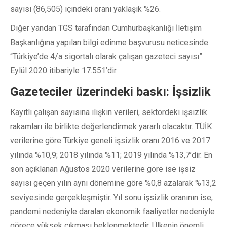
sayısı (86,505) içindeki oranı yaklaşık %26.
Diğer yandan TGS tarafından Cumhurbaşkanlığı İletişim
Başkanlığına yapılan bilgi edinme başvurusu neticesinde
“Türkiye’de 4/a sigortalı olarak çalışan gazeteci sayısı”
Eylül 2020 itibariyle 17.551’dir.
Gazeteciler üzerindeki baskı: İşsizlik
Kayıtlı çalışan sayısına ilişkin verileri, sektördeki işsizlik
rakamları ile birlikte değerlendirmek yararlı olacaktır. TÜİK
verilerine göre Türkiye geneli işsizlik oranı 2016 ve 2017
yılında %10,9; 2018 yılında %11; 2019 yılında %13,7’dir. En
son açıklanan Ağustos 2020 verilerine göre ise işsiz
sayısı geçen yılın aynı dönemine göre %0,8 azalarak %13,2
seviyesinde gerçekleşmiştir. Yıl sonu işsizlik oranının ise,
pandemi nedeniyle daralan ekonomik faaliyetler nedeniyle
görece yüksek çıkması beklenmektedir. Ülkenin önemli