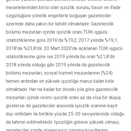
meselelerinden birisi olan işsizlik sorunu, basın ve ifade
özgürlüğüne yönelik engellerle boğuşan gazeteciler
üzerinde daha yakıcı bir tehdit olmaktadır. Gazetecilik
bölümü mezunları içinde işsizlik oranı TÜİK işgücü
istatistiklerine göre 2016’da %19,2; 2017 yılında %19,1;
2018’de %23,8’dir. 20 Mart 2020’de açıklanan TÜİK işgücü
istatistiklerine göre ise 2019 yılında bu oran %21,8’dir.
2018 yılında olduğu gibi 2019 yılında da gazetecilik
bölümü mezunları, sosyal hizmet mezunlarının (%24)
hemen ardından en yüksek işsizliğe maruz kalan kitle
olmaktadır. Her ne kadar bir önceki yıla göre gazetecilik
mezunları içinde resmi işsizlik oranı az da olsa bir düşüş
gösterse de gazeteciler arasında işsizlik oranının kayıt
dışı istihdam ile birlikte yüzde 25-30 seviyelerinde olduğu
da tahmin edilmektedir. İşsizliğin görece yüksek olması,
gazeteciler içinde güvencesiz çalışma koşullarının