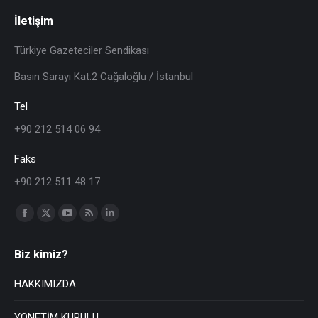
İletişim
Türkiye Gazeteciler Sendikası
Basın Sarayı Kat:2 Cağaloğlu / İstanbul
Tel
+90 212 514 06 94
Faks
+90 212 511 48 17
Find us on:
Biz kimiz?
HAKKIMIZDA
YÖNETİM KURULU