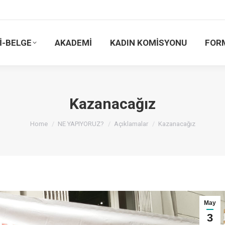
İ-BELGE
AKADEMİ
KADIN KOMİSYONU
FOR
Kazanacağız
You are here:
Home
NE YAPIYORUZ?
Açıklamalar
Kazanacağız
May
3