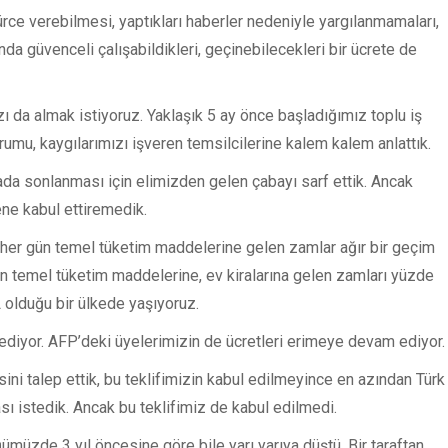
rce verebilmesi, yaptıkları haberler nedeniyle yargılanmamaları,
a güvenceli çalışabildikleri, geçinebilecekleri bir ücrete de
ı da almak istiyoruz. Yaklaşık 5 ay önce başladığımız toplu iş
u, kaygılarımızı işveren temsilcilerine kalem kalem anlattık.
a sonlanması için elimizden gelen çabayı sarf ettik. Ancak
ene kabul ettiremedik.
n her gün temel tüketim maddelerine gelen zamlar ağır bir geçim
 en temel tüketim maddelerine, ev kiralarına gelen zamları yüzde
 olduğu bir ülkede yaşıyoruz.
bediyor. AFP’deki üyelerimizin de ücretleri erimeye devam ediyor.
ini talep ettik, bu teklifimizin kabul edilmeyince en azından Türk
ı istedik. Ancak bu teklifimiz de kabul edilmedi.
ümüzde 3 yıl öncesine göre bile yarı yarıya düştü. Bir taraftan