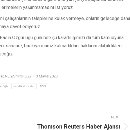
u erimelerin yaşanmamasını istiyoruz.
 çalışanlarının taleplerine kulak vermeye, onların geleceğe dah
amaya davet ediyoruz.
Basın Özgürlüğü gününde şu kararlılığımızı da tüm kamuoyuna
i, sansüre, baskıya maruz kalmadıkları, haklarını alabildikleri
eceğiz.
ar
,
NE YAPIYORUZ?
3 Mayıs 2023
ürlüğü
sendikal haklar
TGS
NEXT
Thomson Reuters Haber Ajansı