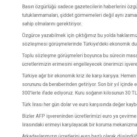
Basın özgürlüğü sadece gazetecilerin haberlerini özgü
tutuklanmamaları, şiddet görmemeleri değil aynı zamand
sahip olmalarını gerektiriyor.
Özgürce yazabilmek için çıktığımız bu yolda haklarımız
sözleşmesi görüşmelerinde Türkiye’deki ekonomik durum
Toplu sözleşme görüşmeleri boyunca bu sürecin masad
ücretlerimizin erimesini engelleyecek önerimizi işver
Türkiye ağır bir ekonomik kriz ile karşı karşıya. Heme
sorununu da beraberinden getiriyor. Son bir yıl içinde
300’lerle ifade ediyoruz. Kuru soğanın kilosunun 30 TL
Türk lirası her gün dolar ve euro karşısında değer kay
Bizler AFP işvereninden ücretlerimizi euro ya çevirmes
lirasındaki erimeyi karşılayacak bir koruma mekanizmas
Arkadaşlarımızın ücretlerini euro bazlı olarak düşündüğ