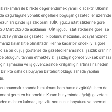
lik rakamları ile birlikte değerlendirmek yararlı olacaktır. Ülkenin
fade özgürlüğüne yönelik engellerle boğuşan gazeteciler üzerinde
zunları içinde işsizlik oranı TÜİK işgücü istatistiklerine göre
20 Mart 2020’de açıklanan TÜİK işgücü istatistiklerine göre ise
bi 2019 yılında da gazetecilik bölümü mezunları, sosyal hizmet
aruz kalan kitle olmaktadır. Her ne kadar bir önceki yıla göre
 olsa bir düşüş gösterse de gazeteciler arasında işsizlik oranının
inde olduğunu tahmin etmekteyiz. İşsizliğin görece yüksek olması,
ygınlaşmasına ve iş güvencesinde kırılganlığın artmasına neden
e birlikte daha da büyüyen bir tehdit olduğu sahada yapılan
ir.
dan kapanmak zorunda bırakılması hem basın özgürlüğü hem de
nmesi gereken bir örnektir. Kurum bünyesinde ağırlığı gazeteci
inden mahrum kalması, işsizlik sorununun boyutunu ve önemini