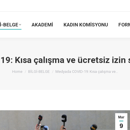
İ-BELGE
AKADEMİ
KADIN KOMİSYONU
FOR
: Kısa çalışma ve ücretsiz izin s
You are here:
Home
BİLGİ-BELGE
Medyada COVID-19: Kısa çalışma ve…
Mar
9