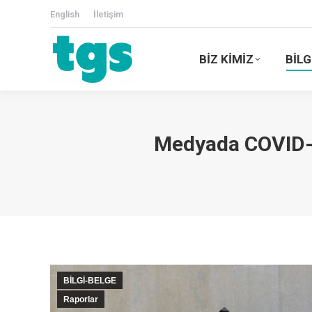
English
İletişim
BİZ KİMİZ
BİLG
Medyada COVID-19
BİLGİ-BELGE
Raporlar