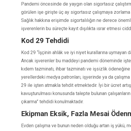
Pandemi öncesinde de yaygın olan sigortasız çalıştır
görülen işe girişte üç ay sigortasız çalışmaya zorlama p
Sağlık hakkına erişimde sigortalılığın ne derece öne
işverenlerin bu süreçte kayıt dışılıkta ısrar etmesi ci
Kod 29 Tehdidi
Kod 29 “İşçinin ahlâk ve iyi niyet kurallarına uymayan 
Ancak işverenler bu maddeyi pandemi döneminde işten 
kıdem tazminatı, ihbar tazminatı ve işsizlik ödeneğine
yerellerdeki medya patronları, işyerinde ya da çalışma
29 ile işten atmakla tehdit etmektedir. İyi bir ücret ar
kavuşturulması konusunda talepte bulunan çalışanların
çıkarma” tehdidi konulmaktadır.
Ekipman Eksik, Fazla Mesai Öden
Evden çalışma ve bunun neden olduğu artan iş yükü, 