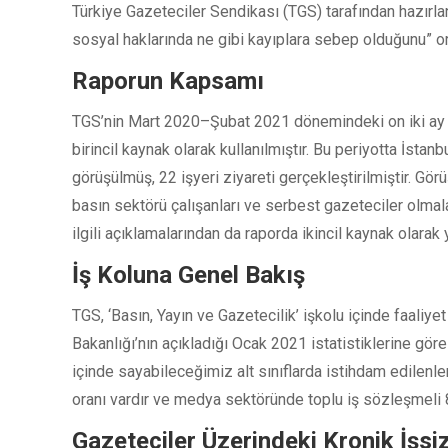
Türkiye Gazeteciler Sendikası (TGS) tarafından hazırla
sosyal haklarında ne gibi kayıplara sebep olduğunu” 
Raporun Kapsamı
TGS’nin Mart 2020–Şubat 2021 dönemindeki on iki ay 
birincil kaynak olarak kullanılmıştır. Bu periyotta İsta
görüşülmüş, 22 işyeri ziyareti gerçekleştirilmiştir. Gör
basın sektörü çalışanları ve serbest gazeteciler olmala
ilgili açıklamalarından da raporda ikincil kaynak olarak y
İş Koluna Genel Bakış
TGS, ‘Basın, Yayın ve Gazetecilik’ işkolu içinde faaliye
Bakanlığı’nın açıkladığı Ocak 2021 istatistiklerine göre 
içinde sayabileceğimiz alt sınıflarda istihdam edilenle
oranı vardır ve medya sektöründe toplu iş sözleşmeli 8
Gazeteciler Üzerindeki Kronik İşsiz