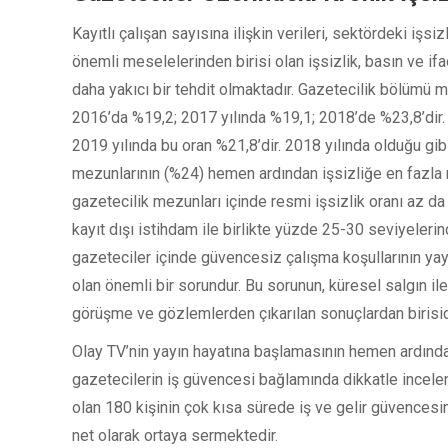
Kayıtlı çalışan sayısına ilişkin verileri, sektördeki işsiz
önemli meselelerinden birisi olan işsizlik, basın ve i
daha yakıcı bir tehdit olmaktadır. Gazetecilik bölümü me
2016’da %19,2; 2017 yılında %19,1; 2018’de %23,8’dir. 
2019 yılında bu oran %21,8’dir. 2018 yılında olduğu gi
mezunlarının (%24) hemen ardından işsizliğe en fazla m
gazetecilik mezunları içinde resmi işsizlik oranı az da
kayıt dışı istihdam ile birlikte yüzde 25-30 seviyeler
gazeteciler içinde güvencesiz çalışma koşullarının ya
olan önemli bir sorundur. Bu sorunun, küresel salgın il
görüşme ve gözlemlerden çıkarılan sonuçlardan birisid
Olay TV’nin yayın hayatına başlamasının hemen ardın
gazetecilerin iş güvencesi bağlamında dikkatle incele
olan 180 kişinin çok kısa sürede iş ve gelir güvences
net olarak ortaya sermektedir.