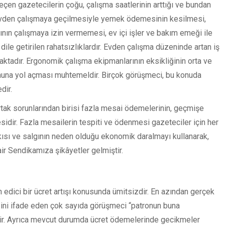
eçen gazetecilerin çoğu, çalışma saatlerinin arttığı ve bundan
 Evden çalışmaya geçilmesiyle yemek ödemesinin kesilmesi,
ının çalışmaya izin vermemesi, ev içi işler ve bakım emeği ile
 dile getirilen rahatsızlıklardır. Evden çalışma düzeninde artan iş
ktadır. Ergonomik çalışma ekipmanlarının eksikliğinin orta ve
ununa yol açması muhtemeldir. Birçok görüşmeci, bu konuda
dir.
tak sorunlarından birisi fazla mesai ödemelerinin, geçmişe
ir. Fazla mesailerin tespiti ve ödenmesi gazeteciler için her
skısı ve salgının neden olduğu ekonomik daralmayı kullanarak,
r Sendikamıza şikâyetler gelmiştir.
 edici bir ücret artışı konusunda ümitsizdir. En azından gerçek
iğini ifade eden çok sayıda görüşmeci “patronun buna
r. Ayrıca mevcut durumda ücret ödemelerinde gecikmeler