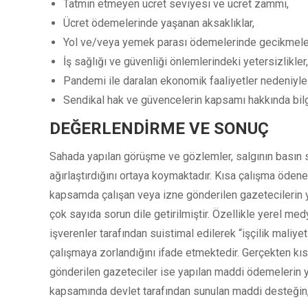
Tatmin etmeyen ücret seviyesi ve ücret zammı,
Ücret ödemelerinde yaşanan aksaklıklar,
Yol ve/veya yemek parası ödemelerinde gecikmeler 
İş sağlığı ve güvenliği önlemlerindeki yetersizlikler,
Pandemi ile daralan ekonomik faaliyetler nedeniyle
Sendikal hak ve güvencelerin kapsamı hakkında bilgi
DEĞERLENDİRME VE SONUÇ
Sahada yapılan görüşme ve gözlemler, salgının basın 
ağırlaştırdığını ortaya koymaktadır. Kısa çalışma ödene
kapsamda çalışan veya izne gönderilen gazetecilerin y
çok sayıda sorun dile getirilmiştir. Özellikle yerel me
işverenler tarafından suistimal edilerek “işçilik maliye
çalışmaya zorlandığını ifade etmektedir. Gerçekten kı
gönderilen gazeteciler ise yapılan maddi ödemelerin ye
kapsamında devlet tarafından sunulan maddi desteğin, t