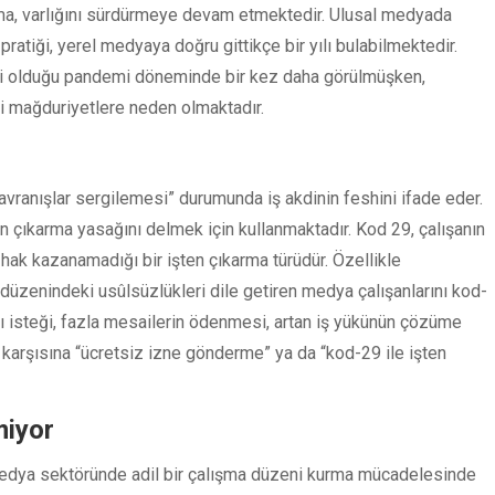
ma, varlığını sürdürmeye devam etmektedir. Ulusal medyada
ratiği, yerel medyaya doğru gittikçe bir yılı bulabilmektedir.
mli olduğu pandemi döneminde bir kez daha görülmüşken,
ddi mağduriyetlere neden olmaktadır.
davranışlar sergilemesi” durumunda iş akdinin feshini ifade eder.
çıkarma yasağını delmek için kullanmaktadır. Kod 29, çalışanın
 hak kazanamadığı bir işten çıkarma türüdür. Özellikle
 düzenindeki usûlsüzlükleri dile getiren medya çalışanlarını kod-
tışı isteği, fazla mesailerin ödenmesi, artan iş yükünün çözüme
 karşısına “ücretsiz izne gönderme” ya da “kod-29 ile işten
miyor
medya sektöründe adil bir çalışma düzeni kurma mücadelesinde