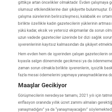
gittikçe artan öncelikler olmaktadır. Evden çalışmaya g
olumsuz etkilendiklerine dair şikâyette bulunmuştur.
çalışma sürelerinin belirsizleşmesi, kalabalık ev ortam
birlikte özellikle kadın gazetecilerin yüklerinin artması
yükü kadar, eksik ve yetersiz ekipmanlar da sorun olma
uzun vadede gazeteciler üzerinde bir dizi sağlık sor
işverenlerinin kayıtsız kalmasından da şikâyet etmekte
Hem evden hem de işyerinden çalışan gazetecilerin or
kıyasla salgın döneminde gecikmesi ya da ödenmemesid
zaman sorun olmakla birlikte işverenlerin, işsizlik ba
fazla mesai ödemelerini yapmaya yanaşmadıklarına dai
Maaşlar Gecikiyor
Görüşmecilerin neredeyse tamamı, 2021 yılı için tatmin
enflasyon oranında yıllık ücret zammı almaları gerekt
yanaşmadığını” ya da “yanaşmayacağını” söylemektedi