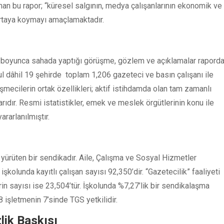
nan bu rapor; “küresel salgının, medya çalışanlarının ekonomik ve
ortaya koymayı amaçlamaktadır.
boyunca sahada yaptığı görüşme, gözlem ve açıklamalar rapord
nbul dâhil 19 şehirde toplam 1,206 gazeteci ve basın çalışanı ile
üşmecilerin ortak özellikleri; aktif istihdamda olan tam zamanlı
rıdır. Resmi istatistikler, emek ve meslek örgütlerinin konu ile
ararlanılmıştır.
t yürüten bir sendikadır. Aile, Çalışma ve Sosyal Hizmetler
işkolunda kayıtlı çalışan sayısı 92,350’dir. “Gazetecilik” faaliyeti
rin sayısı ise 23,504’tür. İşkolunda %7,27’lik bir sendikalaşma
 işletmenin 7’sinde TGS yetkilidir.
lik Baskısı