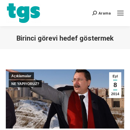
Arama
Birinci görevi hedef göstermek
You are here:
Açıklamalar
Eyl
8
NE YAPIYORUZ?
2014