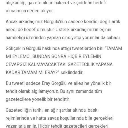
alışkanlığı, gazetecilerin hakaret ve şiddetin hedefi
olmalarına neden oluyor.
Ancak arkadaşımız Görgülü’nün sadece kendisi değil, artık
ailesi de hedef olmuştur. Üstelik arkadaşımızın eşinin
hamileliği üzerinden yapılan cinsiyetçi yorumlar da cabası.
Gökçek’in Görgülü hakkında attığı tweetlerden biri “TAMAM
MI EYLEMCİ..BUNDAN SONRA HİÇBİR EYLEMİN
CEVAPSIZ KALMAYACAK.TAKİ GAZETECİLİK YAPANA
KADAR.TAMAM MI ERAY?” şeklindedir.
Bu tweeti sadece Eray Görgülü ve ailesine yönelik bir
tehdit olarak algılamıyoruz. Bu aynı zamanda tüm
gazetecilere yönelik bir tehdittir.
Gazeteciliğin tarihi, en ağır şartlar altında, baskı
rejimlerinde ve hatta savaş koşullarında bile gerçekleri
yazanlarla anılır. Hiçbir tehdit gazetecileri gerçekleri