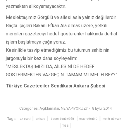
yazmaktan alıkoyamayacaktır.
Meslektaşımız Görgülü ve ailesi asla yalnız değillerdir.
Başta İçişleri Bakanı Efkan Ala olmak üzere, yetkili
mercileri gazeteciyi hedef gösterenler hakkında derhal
işlem başlatmaya çağırıyoruz.
Kesinlikle tasvip etmediğimiz bu tutumun sahibinin
jargonuyla bir kez daha söyleyelim:
“MESLEKTAŞIMIZI DA, AİLESİNİ DE HEDEF
GÖSTERMEKTEN VAZGEÇİN. TAMAM MI MELİH BEY?”
Türkiye Gazeteciler Sendikası Ankara Şubesi
Categories:
Açıklamalar
,
NE YAPIYORUZ?
8 Eylül 2014
Tags:
ak parti
ankara
basın özgürlüğü
eray görgülü
melih gökçek
TGS